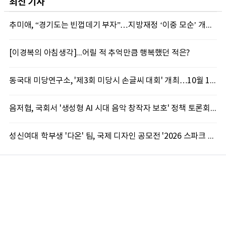
최신 기사
추미애, “경기도는 빈껍데기 부자”…지방재정 ‘이중 모순’ 개편 촉구
[이경복의 아침생각]...어릴 적 추억만큼 행복했던 적은?
동국대 미당연구소, '제3회 미당시 손글씨 대회' 개최…10월 12일까지 접수
음저협, 국회서 '생성형 AI 시대 음악 창작자 보호' 정책 토론회 10일 개최
성신여대 학부생 '다온' 팀, 국제 디자인 공모전 '2026 스파크 어워드' 동상 수상