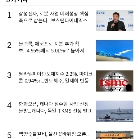
1
삼성전자, 로봇 사업 미래성장 핵심
축으로 삼는다...보스턴다이내믹스 출
신 이동건 부사장, 로보틱스 전략팀장
으로 선임
2
블랙록, 에코프로 지분 추가 확
보...4.95%에서 5.01%로 높아져
3
필라델피아반도체지수 2.2%, 마이크
론 0.94%↑...반도체주, 일제히 반등
4
한화오션, 캐나다 잠수함 사업 선정
불발...캐나다, 독일 TKMS 선정 발표
5
백양숯불갈비, 울산꽃바위점 오픈...