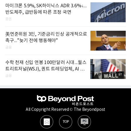
마이크론 5.9%, SK하이닉스 ADR 3.6%↓...
반도체주, 급반등에 따른 조정 국면
증권
美연준위원 3인, 기준금리 인상 공개적으로
촉구..."늦기 전에 행동해야"
금융
수학 천재 신입 연봉 100만달러 시대...월스
트리트저널(WSJ), 퀀트 트레딩업체, AI 기
업들 인재 확보 경쟁
금융
All Copyright Reserved © The Beyondpost