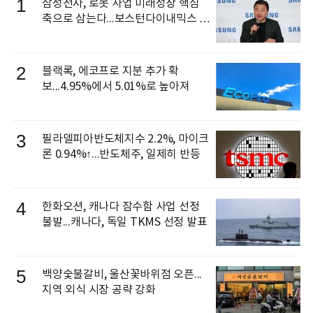
1
삼성전자, 로봇 사업 미래성장 핵심
축으로 삼는다...보스턴다이내믹스 출
신 이동건 부사장, 로보틱스 전략팀장
으로 선임
2
블랙록, 에코프로 지분 추가 확
보...4.95%에서 5.01%로 높아져
3
필라델피아반도체지수 2.2%, 마이크
론 0.94%↑...반도체주, 일제히 반등
4
한화오션, 캐나다 잠수함 사업 선정
불발...캐나다, 독일 TKMS 선정 발표
5
백양숯불갈비, 울산꽃바위점 오픈...
지역 외식 시장 공략 강화