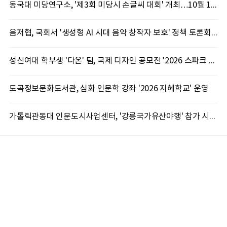
동국대 미당연구소, '제3회 미당시 손글씨 대회' 개최…10월 12일까지 접수
음저협, 국회서 '생성형 AI 시대 음악 창작자 보호' 정책 토론회 10일 개최
성신여대 학부생 '다온' 팀, 국제 디자인 공모전 '2026 스파크 어워드' 동상 수상
도곡정보문화도서관, 심화 인문학 강좌 '2026 지혜학교' 운영
가톨릭관동대 인문도시사업센터, '강릉국가유산야행' 참가 시민 15명 모집