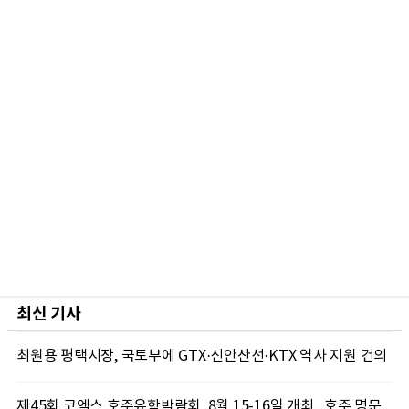
최신 기사
최원용 평택시장, 국토부에 GTX·신안산선·KTX 역사 지원 건의
제45회 코엑스 호주유학박람회, 8월 15-16일 개최...호주 명문대 장학금 및 유학 상담 제공