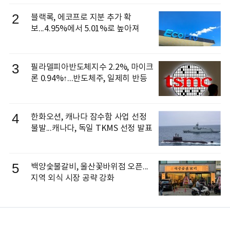
으로 선임
2
블랙록, 에코프로 지분 추가 확
보...4.95%에서 5.01%로 높아져
3
필라델피아반도체지수 2.2%, 마이크
론 0.94%↑...반도체주, 일제히 반등
4
한화오션, 캐나다 잠수함 사업 선정
불발...캐나다, 독일 TKMS 선정 발표
5
백양숯불갈비, 울산꽃바위점 오픈...
지역 외식 시장 공략 강화