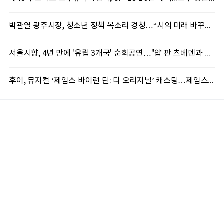
박관열 광주시장, 청소년 정책 목소리 경청…“시의 미래 바꾸는 자산”
서울시향, 4년 만에 '유럽 3개국' 순회공연…"얍 판 츠베덴과 첫 동행"
후이, 뮤지컬 ‘제임스 바이런 딘: 디 오리지널’ 캐스팅…제임스 딘 변신