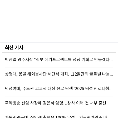
최신 기사
박관열 광주시장 "정부 메가프로젝트를 성장 기회로 만들겠다"…첫 시정토론회 개최
상명대, 몽골 해외봉사단 해단식 개최…12일간의 글로벌 나눔 성료
덕성여대, 수도권 고교생 대상 진로 탐색 '2026 덕성 진로나침판' 개최
국악방송 신임 사장에 김은하 임명…창사 이래 첫 내부 출신
가톨릭관동대, 신입생 충원율 100% 달성…기관평가인증 바탕 학생 지원 '가속'