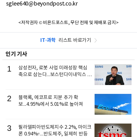
sglee640@beyondpost.co.kr
<저작권자 © 비욘드포스트, 무단 전재 및 재배포 금지>
IT·과학
리스트 바로가기
인기 기사
1
삼성전자, 로봇 사업 미래성장 핵심
축으로 삼는다...보스턴다이내믹스 출
신 이동건 부사장, 로보틱스 전략팀장
으로 선임
2
블랙록, 에코프로 지분 추가 확
보...4.95%에서 5.01%로 높아져
3
필라델피아반도체지수 2.2%, 마이크
론 0.94%↑...반도체주, 일제히 반등