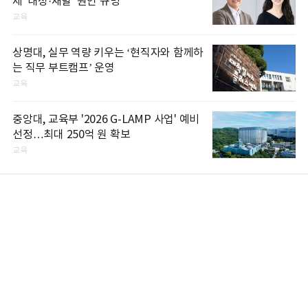
제 '내성·재발' 원인 규명
교육
상명대, 실무 역량 키우는 ‘현직자와 함께하
는 직무 부트캠프’ 운영
교육
중앙대, 교육부 '2026 G-LAMP 사업' 예비
선정…최대 250억 원 확보
교육