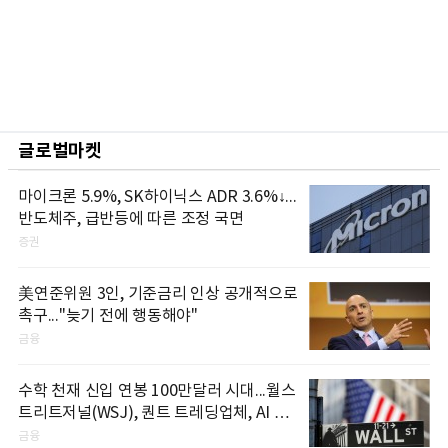
글로벌마켓
마이크론 5.9%, SK하이닉스 ADR 3.6%↓...
반도체주, 급반등에 따른 조정 국면
증권
美연준위원 3인, 기준금리 인상 공개적으로
촉구..."늦기 전에 행동해야"
금융
수학 천재 신입 연봉 100만달러 시대...월스
트리트저널(WSJ), 퀀트 트레딩업체, AI 기
업들 인재 확보 경쟁
금융