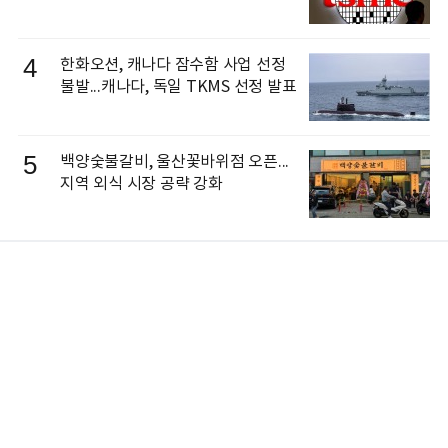
4
한화오션, 캐나다 잠수함 사업 선정
불발...캐나다, 독일 TKMS 선정 발표
5
백양숯불갈비, 울산꽃바위점 오픈...
지역 외식 시장 공략 강화