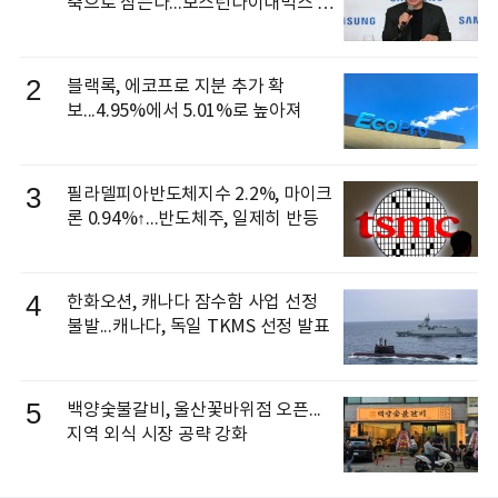
축으로 삼는다...보스턴다이내믹스 출
신 이동건 부사장, 로보틱스 전략팀장
으로 선임
2
블랙록, 에코프로 지분 추가 확
보...4.95%에서 5.01%로 높아져
3
필라델피아반도체지수 2.2%, 마이크
론 0.94%↑...반도체주, 일제히 반등
4
한화오션, 캐나다 잠수함 사업 선정
불발...캐나다, 독일 TKMS 선정 발표
5
백양숯불갈비, 울산꽃바위점 오픈...
지역 외식 시장 공략 강화