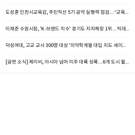
도성훈 인천시교육감, 주민직선 5기 공약 실행력 점검…“교육현장 변화로 이어져야”
이재준 수원시장, 'K-브랜드 지수' 경기도 지자체장 1위…빅데이터가 주목한 행정 리더십
덕성여대, 고교 교사 300명 대상 '의약학계열 대입 지도 세미나' 성료
[공연 소식] 제이비, 아시아 넘어 미주 대륙 상륙…6개 도시 월드투어 포문