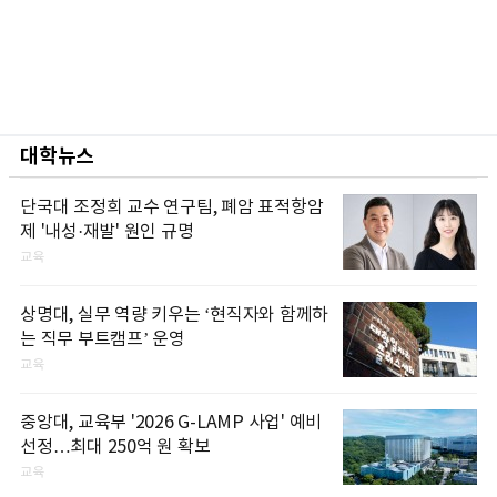
대학뉴스
단국대 조정희 교수 연구팀, 폐암 표적항암
제 '내성·재발' 원인 규명
교육
상명대, 실무 역량 키우는 ‘현직자와 함께하
는 직무 부트캠프’ 운영
교육
중앙대, 교육부 '2026 G-LAMP 사업' 예비
선정…최대 250억 원 확보
교육