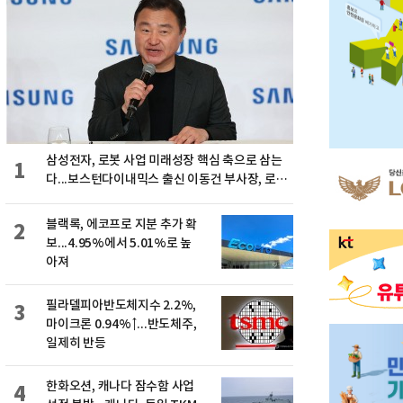
삼성전자, 로봇 사업 미래성장 핵심 축으로 삼는
1
다...보스턴다이내믹스 출신 이동건 부사장, 로보
틱스 전략팀장으로 선임
블랙록, 에코프로 지분 추가 확
2
보...4.95%에서 5.01%로 높
아져
필라델피아반도체지수 2.2%,
3
마이크론 0.94%↑...반도체주,
일제히 반등
한화오션, 캐나다 잠수함 사업
4