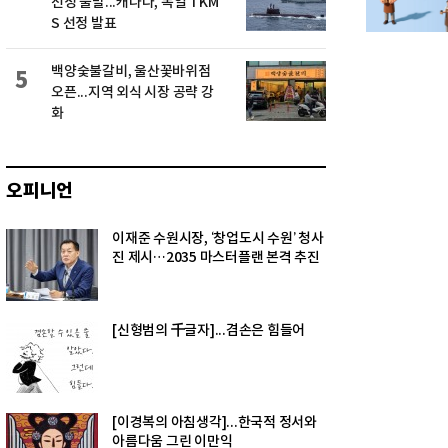
선정 불발...캐나다, 독일 TKM
S 선정 발표
백양숯불갈비, 울산꽃바위점
5
오픈...지역 외식 시장 공략 강
화
오피니언
이재준 수원시장, ‘창업도시 수원’ 청사
진 제시…2035 마스터플랜 본격 추진
[신형범의 千글자]...겸손은 힘들어
[이경복의 아침생각]...한국적 정서와
아름다움 그린 이만익