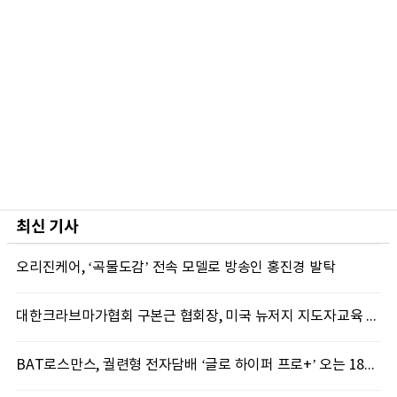
최신 기사
오리진케어, ‘곡물도감’ 전속 모델로 방송인 홍진경 발탁
대한크라브마가협회 구본근 협회장, 미국 뉴저지 지도자교육 실시
BAT로스만스, 궐련형 전자담배 ‘글로 하이퍼 프로+’ 오는 18일 출시