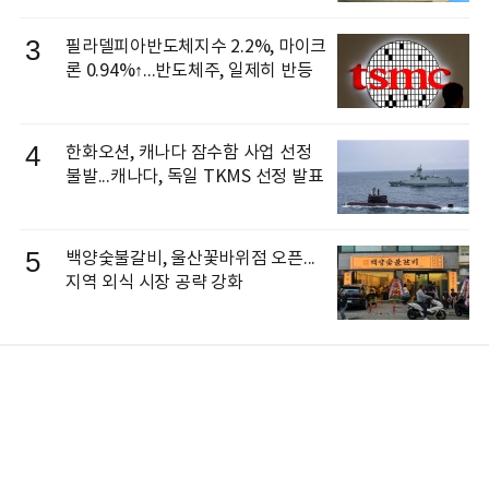
3
필라델피아반도체지수 2.2%, 마이크
론 0.94%↑...반도체주, 일제히 반등
4
한화오션, 캐나다 잠수함 사업 선정
불발...캐나다, 독일 TKMS 선정 발표
5
백양숯불갈비, 울산꽃바위점 오픈...
지역 외식 시장 공략 강화