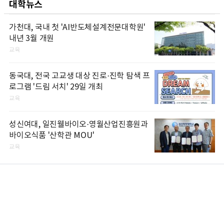
대학뉴스
가천대, 국내 첫 'AI반도체설계전문대학원'
내년 3월 개원
교육
동국대, 전국 고교생 대상 진로·진학 탐색 프
로그램 '드림 서치' 29일 개최
교육
성신여대, 일진웰바이오·영월산업진흥원과
바이오식품 '산학관 MOU'
교육