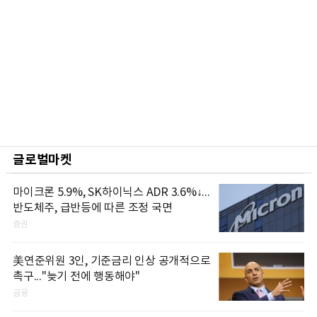
글로벌마켓
마이크론 5.9%, SK하이닉스 ADR 3.6%↓...
반도체주, 급반등에 따른 조정 국면
증권
美연준위원 3인, 기준금리 인상 공개적으로
촉구..."늦기 전에 행동해야"
금융