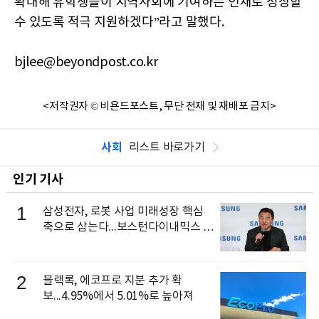
확대해 유학생들이 지역사회에 기여하는 인재로 성장할
수 있도록 적극 지원하겠다”라고 말했다.
bjlee@beyondpost.co.kr
<저작권자 © 비욘드포스트, 무단 전재 및 재배포 금지>
사회
리스트 바로가기
인기 기사
1
삼성전자, 로봇 사업 미래성장 핵심
축으로 삼는다...보스턴다이내믹스 출
신 이동건 부사장, 로보틱스 전략팀장
으로 선임
2
블랙록, 에코프로 지분 추가 확
보...4.95%에서 5.01%로 높아져