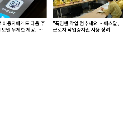
료 이용자에게도 다음 주
"폭염엔 작업 멈추세요"…에스알,
I모델 무제한 제공...오
근로자 작업중지권 사용 장려
-5.6 '루나' 모델 제한없
로