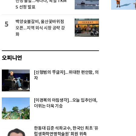
선정 불발...캐나다, 독일 TKM
S 선정 발표
백양숯불갈비, 울산꽃바위점
5
오픈...지역 외식 시장 공략 강
화
오피니언
[신형범의 千글자]...위대한 편안함, 의
자
[이경복의 아침생각]...오늘 입추인데,
더위는 더욱 기승
한동대 김준 석좌교수, 한국인 최초 ‘유
럽생화학연맹학술원’ 회원 위촉