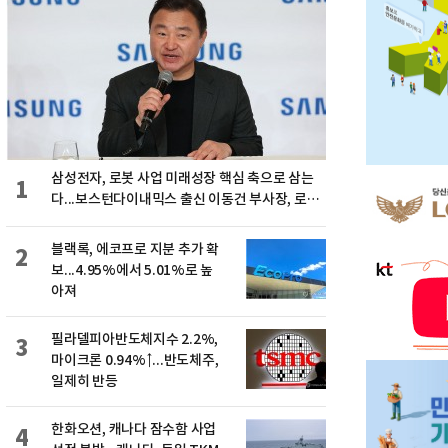
삼성전자, 로봇 사업 미래성장 핵심 축으로 삼는
1
다...보스턴다이내믹스 출신 이동건 부사장, 로보
틱스 전략팀장으로 선임
블랙록, 에코프로 지분 추가 확
2
보...4.95%에서 5.01%로 높
아져
필라델피아반도체지수 2.2%,
3
마이크론 0.94%↑...반도체주,
일제히 반등
한화오션, 캐나다 잠수함 사업
4