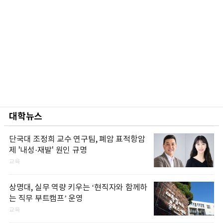
대학뉴스
단국대 조정희 교수 연구팀, 폐암 표적항암
제 '내성·재발' 원인 규명
교육
상명대, 실무 역량 키우는 ‘현직자와 함께하
는 직무 부트캠프’ 운영
교육