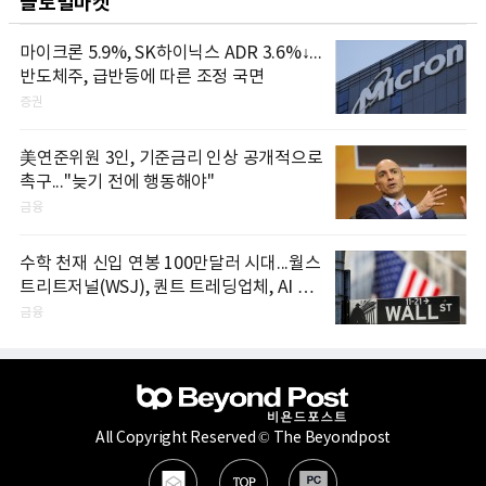
글로벌마켓
마이크론 5.9%, SK하이닉스 ADR 3.6%↓...
반도체주, 급반등에 따른 조정 국면
증권
美연준위원 3인, 기준금리 인상 공개적으로
촉구..."늦기 전에 행동해야"
금융
수학 천재 신입 연봉 100만달러 시대...월스
트리트저널(WSJ), 퀀트 트레딩업체, AI 기
업들 인재 확보 경쟁
금융
All Copyright Reserved © The Beyondpost