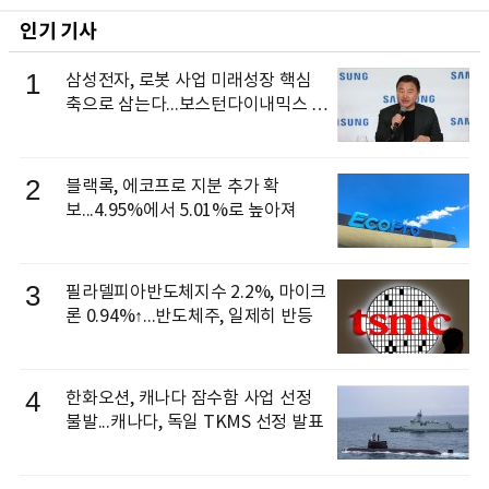
인기 기사
1
삼성전자, 로봇 사업 미래성장 핵심
축으로 삼는다...보스턴다이내믹스 출
신 이동건 부사장, 로보틱스 전략팀장
으로 선임
2
블랙록, 에코프로 지분 추가 확
보...4.95%에서 5.01%로 높아져
3
필라델피아반도체지수 2.2%, 마이크
론 0.94%↑...반도체주, 일제히 반등
4
한화오션, 캐나다 잠수함 사업 선정
불발...캐나다, 독일 TKMS 선정 발표