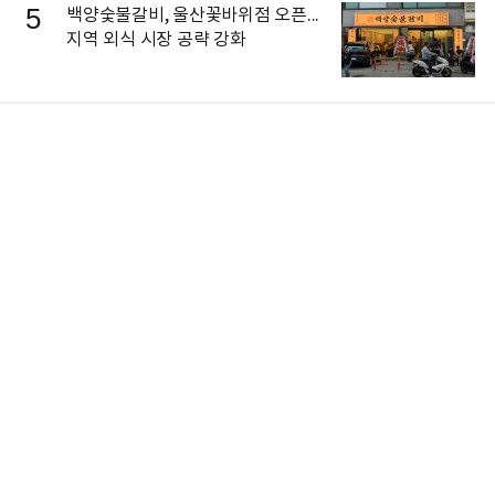
5
백양숯불갈비, 울산꽃바위점 오픈...
지역 외식 시장 공략 강화