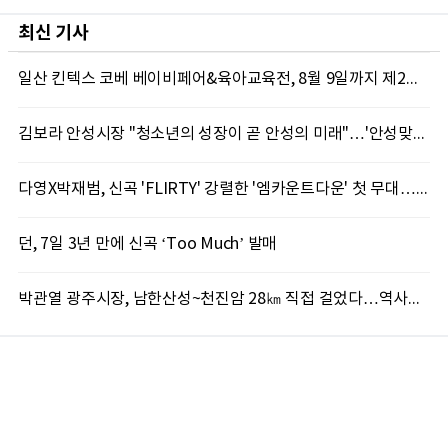
최신 기사
일산 킨텍스 코베 베이비페어&육아교육전, 8월 9일까지 제2전시장서 진행
김보라 안성시장 "청소년의 성장이 곧 안성의 미래"…'안성맞춤 스터디랩 구포' 첫걸음
다영X박재범, 신곡 'FLIRTY' 강렬한 '엠카운트다운' 첫 무대…7일 '뮤직뱅크' 출격
던, 7일 3년 만에 신곡 ‘Too Much’ 발매
박관열 광주시장, 남한산성~천진암 28㎞ 직접 걸었다…역사문화 둘레길 조성 '속도'