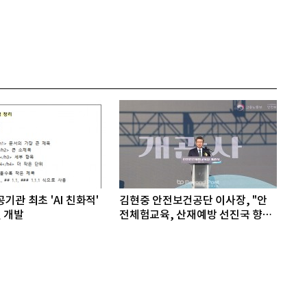
기관 최초 'AI 친화적'
김현중 안전보건공단 이사장, "안
 개발
전체험교육, 산재예방 선진국 향한
첫걸음"