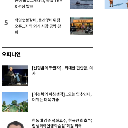
선정 불발...캐나다, 독일 TKM
S 선정 발표
백양숯불갈비, 울산꽃바위점
5
오픈...지역 외식 시장 공략 강
화
오피니언
[신형범의 千글자]...위대한 편안함, 의
자
[이경복의 아침생각]...오늘 입추인데,
더위는 더욱 기승
한동대 김준 석좌교수, 한국인 최초 ‘유
럽생화학연맹학술원’ 회원 위촉