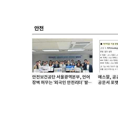
안전
안전보건공단 서울광역본부, 언어
에스알, 공공
장벽 허무는 ‘외국인 안전리더’ 발대
공문서 포맷
식 개최