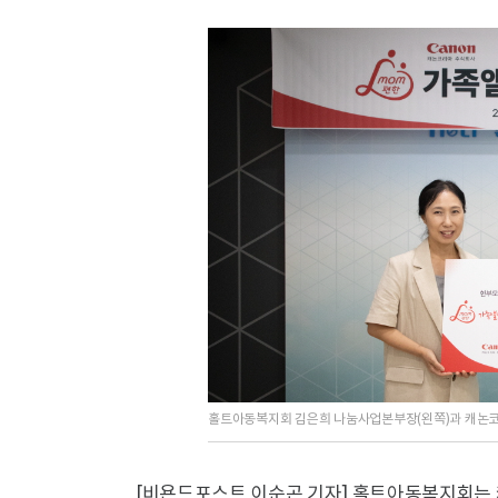
홀트아동복지회 김은희 나눔사업본부장(왼쪽)과 캐논
[비욘드포스트 이순곤 기자] 홀트아동복지회는