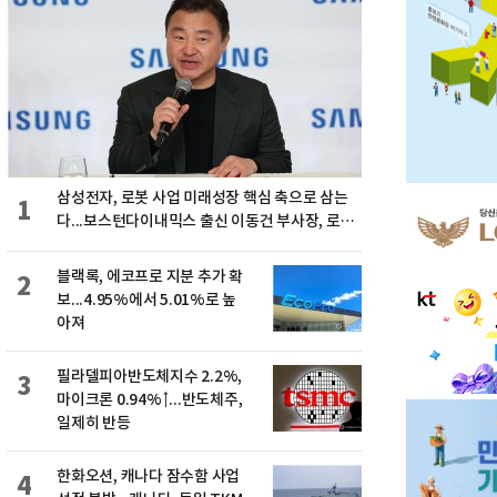
삼성전자, 로봇 사업 미래성장 핵심 축으로 삼는
1
다...보스턴다이내믹스 출신 이동건 부사장, 로보
틱스 전략팀장으로 선임
블랙록, 에코프로 지분 추가 확
2
보...4.95%에서 5.01%로 높
아져
필라델피아반도체지수 2.2%,
3
마이크론 0.94%↑...반도체주,
일제히 반등
한화오션, 캐나다 잠수함 사업
4