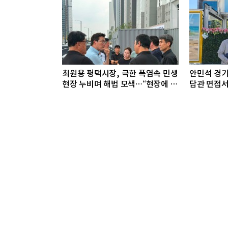
최원용 평택시장, 극한 폭염속 민생
안민석 경기
현장 누비며 해법 모색…“현장에 답
담관 면접서
있다”