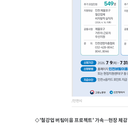
/인천시
◇'철강업 버팀이음 프로젝트' 가속…현장 체감