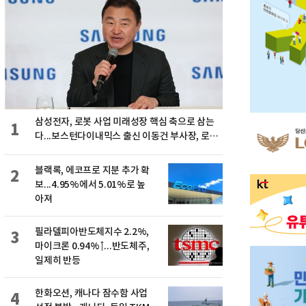
삼성전자, 로봇 사업 미래성장 핵심 축으로 삼는
1
다...보스턴다이내믹스 출신 이동건 부사장, 로보
틱스 전략팀장으로 선임
블랙록, 에코프로 지분 추가 확
2
보...4.95%에서 5.01%로 높
아져
필라델피아반도체지수 2.2%,
3
마이크론 0.94%↑...반도체주,
일제히 반등
한화오션, 캐나다 잠수함 사업
4