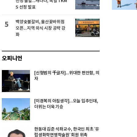
선정 불발...캐나다, 독일 TKM
S 선정 발표
백양숯불갈비, 울산꽃바위점
5
오픈...지역 외식 시장 공략 강
화
오피니언
[신형범의 千글자]...위대한 편안함, 의
자
[이경복의 아침생각]...오늘 입추인데,
더위는 더욱 기승
한동대 김준 석좌교수, 한국인 최초 ‘유
럽생화학연맹학술원’ 회원 위촉