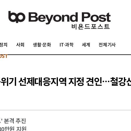
정치
사회
생활·문화
IT·과학
세계
전체기사
OST
용위기 선제대응지역 지정 견인…철강
' 본격 추진
80만원 지원