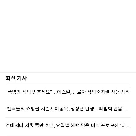
최신 기사
"폭염엔 작업 멈추세요"…에스알, 근로자 작업중지권 사용 장려
‘킬러들의 쇼핑몰 시즌2’ 이동욱, 명장면 탄생…피범벅 맨몸 액션 ‘감탄’
앰배서더 서울 풀만 호텔, 요일별 혜택 담은 미식 프로모션 ‘더 킹스 : 다이닝 프리빌리지즈’ 선봬