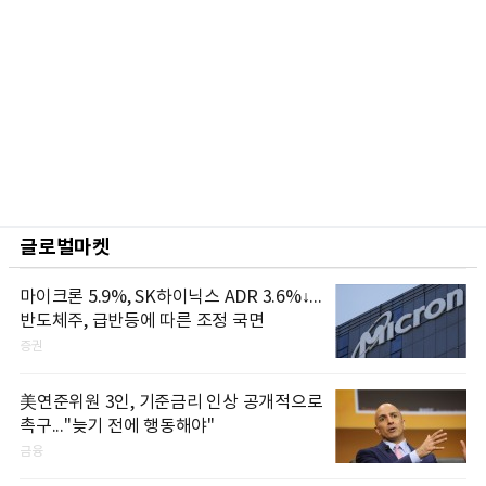
글로벌마켓
마이크론 5.9%, SK하이닉스 ADR 3.6%↓...
반도체주, 급반등에 따른 조정 국면
증권
美연준위원 3인, 기준금리 인상 공개적으로
촉구..."늦기 전에 행동해야"
금융