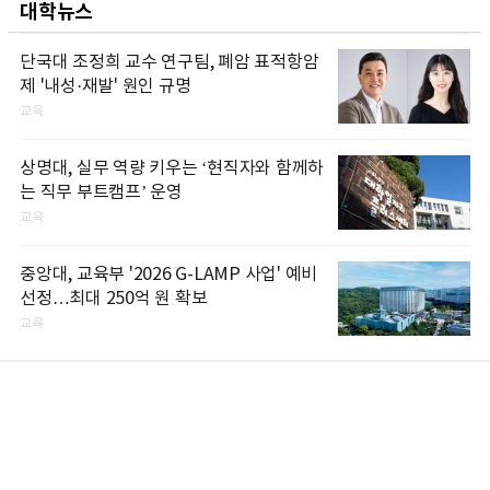
대학뉴스
단국대 조정희 교수 연구팀, 폐암 표적항암
제 '내성·재발' 원인 규명
교육
상명대, 실무 역량 키우는 ‘현직자와 함께하
는 직무 부트캠프’ 운영
교육
중앙대, 교육부 '2026 G-LAMP 사업' 예비
선정…최대 250억 원 확보
교육