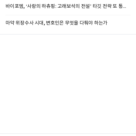
바이포엠, ‘사랑의 하츄핑: 고래보석의 전설’ 타깃 전략 또 통했다
마약 위장수사 시대, 변호인은 무엇을 다퉈야 하는가