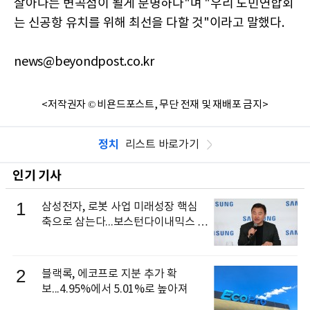
살아나는 변곡점이 될게 분명하다"며 "우리 도민연합회
는 신공항 유치를 위해 최선을 다할 것"이라고 말했다.
news@beyondpost.co.kr
<저작권자 © 비욘드포스트, 무단 전재 및 재배포 금지>
정치
리스트 바로가기
인기 기사
1
삼성전자, 로봇 사업 미래성장 핵심
축으로 삼는다...보스턴다이내믹스 출
신 이동건 부사장, 로보틱스 전략팀장
으로 선임
2
블랙록, 에코프로 지분 추가 확
보...4.95%에서 5.01%로 높아져