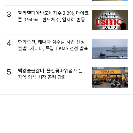
3
필라델피아반도체지수 2.2%, 마이크
론 0.94%↑...반도체주, 일제히 반등
4
한화오션, 캐나다 잠수함 사업 선정
불발...캐나다, 독일 TKMS 선정 발표
5
백양숯불갈비, 울산꽃바위점 오픈...
지역 외식 시장 공략 강화