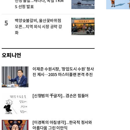
선정 불발...캐나다, 독일 TKM
S 선정 발표
백양숯불갈비, 울산꽃바위점
5
오픈...지역 외식 시장 공략 강
화
오피니언
이재준 수원시장, ‘창업도시 수원’ 청사
진 제시…2035 마스터플랜 본격 추진
[신형범의 千글자]...겸손은 힘들어
[이경복의 아침생각]...한국적 정서와
아름다움 그린 이만익