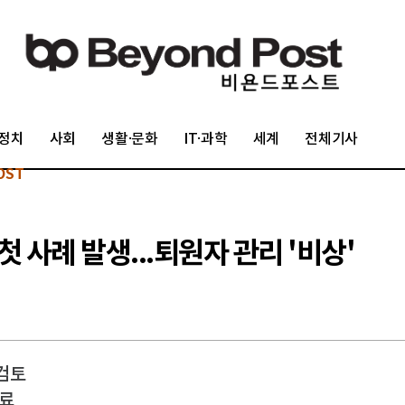
정치
사회
생활·문화
IT·과학
세계
전체기사
OST
첫 사례 발생...퇴원자 관리 '비상'
 검토
치료