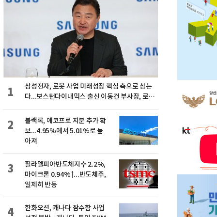
삼성전자, 로봇 사업 미래성장 핵심 축으로 삼는
1
다...보스턴다이내믹스 출신 이동건 부사장, 로보
틱스 전략팀장으로 선임
블랙록, 에코프로 지분 추가 확
2
보...4.95%에서 5.01%로 높
아져
필라델피아반도체지수 2.2%,
3
마이크론 0.94%↑...반도체주,
일제히 반등
한화오션, 캐나다 잠수함 사업
4