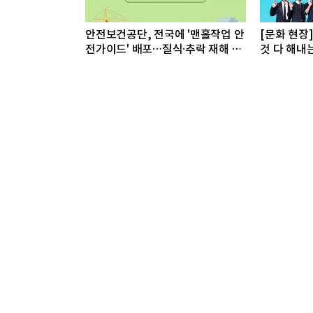
안전보건공단, 전국에 '맨홀작업 안
[문화 현장
전가이드' 배포…질식·추락 재해 예
것 다 해내
방 총력
라”