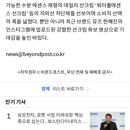
가능한 수분 에센스 제형의 데일리 선크림 ‘워터풀에센
스 선크림’ 등의 자외선 차단제를 선보이며 소비자 선택
의 폭을 넓혔다. 뿐만 아니라 최근 브랜드 뮤즈 한혜진의
인스타그램에 업로드된 강렬한 선크림 화보 영상으로 기
대감을 높인 바있다.
news@beyondpost.co.kr
<저작권자 © 비욘드포스트, 무단 전재 및 재배포 금지>
경제
리스트 바로가기
인기 기사
1
삼성전자, 로봇 사업 미래성장 핵심
축으로 삼는다...보스턴다이내믹스 출
신 이동건 부사장, 로보틱스 전략팀장