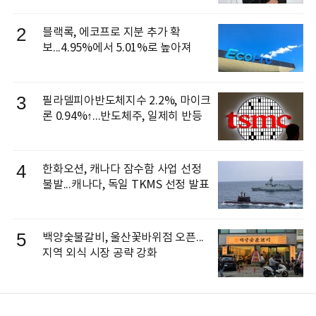
으로 선임
2
블랙록, 에코프로 지분 추가 확
보...4.95%에서 5.01%로 높아져
3
필라델피아반도체지수 2.2%, 마이크
론 0.94%↑...반도체주, 일제히 반등
4
한화오션, 캐나다 잠수함 사업 선정
불발...캐나다, 독일 TKMS 선정 발표
5
백양숯불갈비, 울산꽃바위점 오픈...
지역 외식 시장 공략 강화