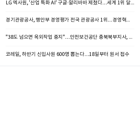
LG 엑사원, '산업 특화 AI' 구글·알리바바 제쳤다…세계 1위 달성
경기관광공사, 행안부 경영평가 전국 관광공사 1위…경영혁신 성과 인정
"38도 넘으면 옥외작업 중지"…안전보건공단 충북북부지사, 코레일과 폭염 예방 캠페인
코레일, 하반기 신입사원 600명 뽑는다…18일부터 원서 접수