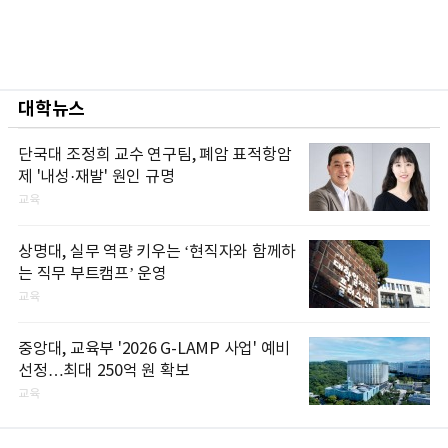
대학뉴스
단국대 조정희 교수 연구팀, 폐암 표적항암
제 '내성·재발' 원인 규명
교육
상명대, 실무 역량 키우는 ‘현직자와 함께하
는 직무 부트캠프’ 운영
교육
중앙대, 교육부 '2026 G-LAMP 사업' 예비
선정…최대 250억 원 확보
교육