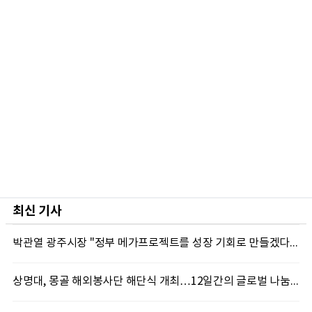
최신 기사
박관열 광주시장 "정부 메가프로젝트를 성장 기회로 만들겠다"…첫 시정토론회 개최
상명대, 몽골 해외봉사단 해단식 개최…12일간의 글로벌 나눔 성료