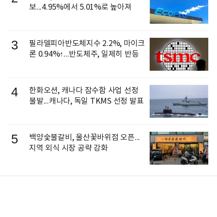
보...4.95%에서 5.01%로 높아져
3
필라델피아반도체지수 2.2%, 마이크
론 0.94%↑...반도체주, 일제히 반등
4
한화오션, 캐나다 잠수함 사업 선정
불발...캐나다, 독일 TKMS 선정 발표
5
백양숯불갈비, 울산꽃바위점 오픈...
지역 외식 시장 공략 강화