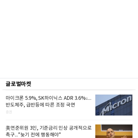
글로벌마켓
마이크론 5.9%, SK하이닉스 ADR 3.6%↓...
반도체주, 급반등에 따른 조정 국면
증권
美연준위원 3인, 기준금리 인상 공개적으로
촉구..."늦기 전에 행동해야"