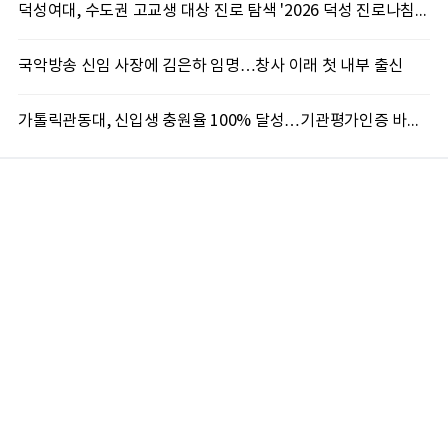
덕성여대, 수도권 고교생 대상 진로 탐색 '2026 덕성 진로나침판' 개최
국악방송 신임 사장에 김은하 임명…창사 이래 첫 내부 출신
가톨릭관동대, 신입생 충원율 100% 달성…기관평가인증 바탕 학생 지원 '가속'