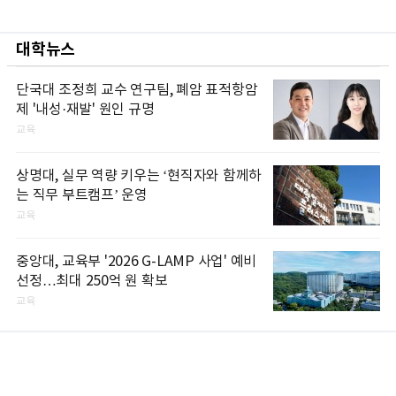
대학뉴스
단국대 조정희 교수 연구팀, 폐암 표적항암
제 '내성·재발' 원인 규명
교육
상명대, 실무 역량 키우는 ‘현직자와 함께하
는 직무 부트캠프’ 운영
교육
중앙대, 교육부 '2026 G-LAMP 사업' 예비
선정…최대 250억 원 확보
교육