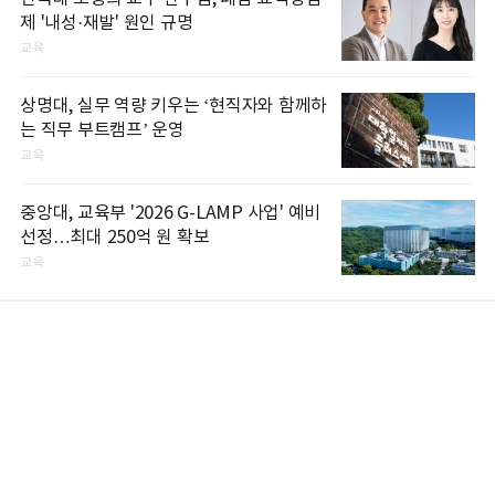
제 '내성·재발' 원인 규명
교육
상명대, 실무 역량 키우는 ‘현직자와 함께하
는 직무 부트캠프’ 운영
교육
중앙대, 교육부 '2026 G-LAMP 사업' 예비
선정…최대 250억 원 확보
교육