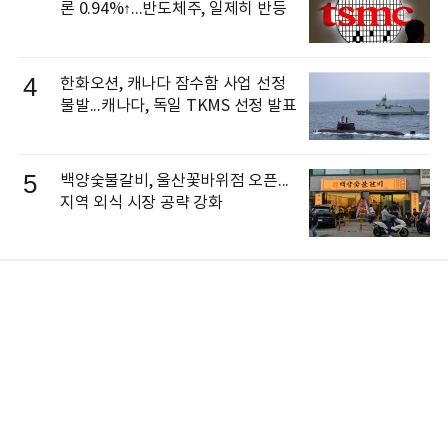
론 0.94%↑...반도체주, 일제히 반등
4
한화오션, 캐나다 잠수함 사업 선정
불발...캐나다, 독일 TKMS 선정 발표
5
백양숯불갈비, 울산꽃바위점 오픈...
지역 외식 시장 공략 강화