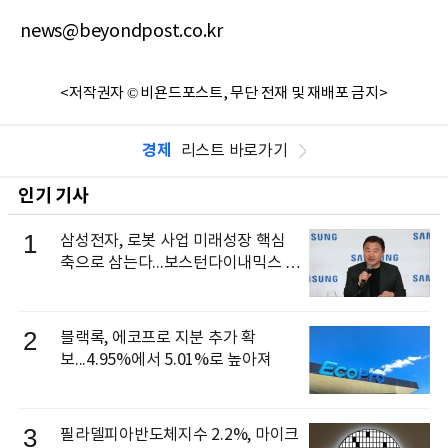
news@beyondpost.co.kr
<저작권자 © 비욘드포스트, 무단 전재 및 재배포 금지>
경제
리스트 바로가기
인기 기사
1
삼성전자, 로봇 사업 미래성장 핵심
축으로 삼는다...보스턴다이내믹스 출
신 이동건 부사장, 로보틱스 전략팀장
으로 선임
2
블랙록, 에코프로 지분 추가 확
보...4.95%에서 5.01%로 높아져
3
필라델피아반도체지수 2.2%, 마이크