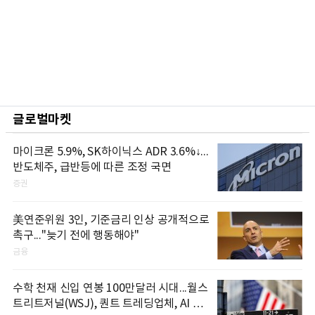
글로벌마켓
마이크론 5.9%, SK하이닉스 ADR 3.6%↓...
반도체주, 급반등에 따른 조정 국면
증권
美연준위원 3인, 기준금리 인상 공개적으로
촉구..."늦기 전에 행동해야"
금융
수학 천재 신입 연봉 100만달러 시대...월스
트리트저널(WSJ), 퀀트 트레딩업체, AI 기