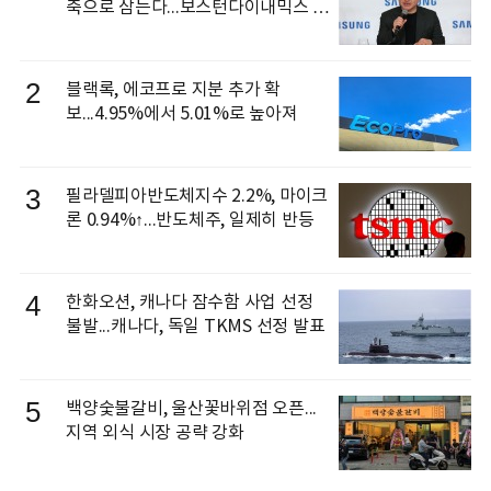
축으로 삼는다...보스턴다이내믹스 출
신 이동건 부사장, 로보틱스 전략팀장
으로 선임
2
블랙록, 에코프로 지분 추가 확
보...4.95%에서 5.01%로 높아져
3
필라델피아반도체지수 2.2%, 마이크
론 0.94%↑...반도체주, 일제히 반등
4
한화오션, 캐나다 잠수함 사업 선정
불발...캐나다, 독일 TKMS 선정 발표
5
백양숯불갈비, 울산꽃바위점 오픈...
지역 외식 시장 공략 강화