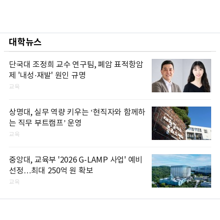
대학뉴스
단국대 조정희 교수 연구팀, 폐암 표적항암
제 '내성·재발' 원인 규명
교육
상명대, 실무 역량 키우는 ‘현직자와 함께하
는 직무 부트캠프’ 운영
교육
중앙대, 교육부 '2026 G-LAMP 사업' 예비
선정…최대 250억 원 확보
교육