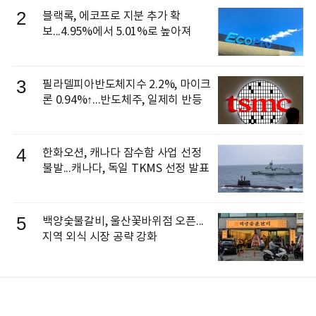
2
블랙록, 에코프로 지분 추가 확
보...4.95%에서 5.01%로 높아져
3
필라델피아반도체지수 2.2%, 마이크
론 0.94%↑...반도체주, 일제히 반등
4
한화오션, 캐나다 잠수함 사업 선정
불발...캐나다, 독일 TKMS 선정 발표
5
백양숯불갈비, 울산꽃바위점 오픈...
지역 외식 시장 공략 강화