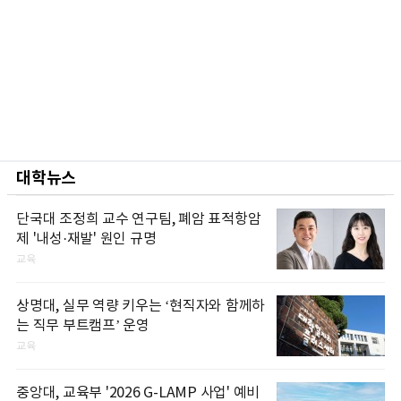
대학뉴스
단국대 조정희 교수 연구팀, 폐암 표적항암
제 '내성·재발' 원인 규명
교육
상명대, 실무 역량 키우는 ‘현직자와 함께하
는 직무 부트캠프’ 운영
교육
중앙대, 교육부 '2026 G-LAMP 사업' 예비