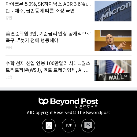
마이크론 5.9%, SK하이닉스 ADR 3.6%↓...
반도체주, 급반등에 따른 조정 국면
증권
美연준위원 3인, 기준금리 인상 공개적으로
촉구..."늦기 전에 행동해야"
금융
수학 천재 신입 연봉 100만달러 시대...월스
트리트저널(WSJ), 퀀트 트레딩업체, AI 기
업들 인재 확보 경쟁
금융
All Copyright Reserved © The Beyondpost