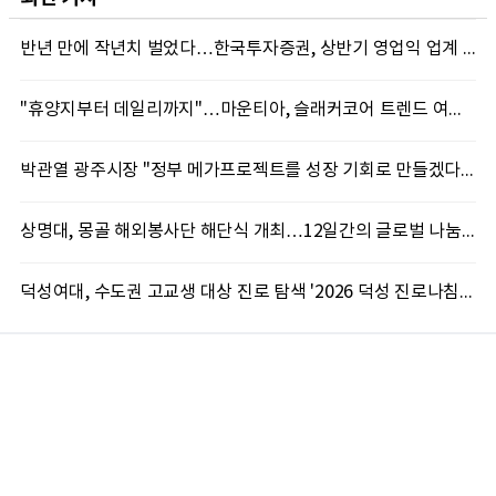
반년 만에 작년치 벌었다…한국투자증권, 상반기 영업익 업계 첫 2조 돌파
"휴양지부터 데일리까지"…마운티아, 슬래커코어 트렌드 여름 신제품 선봬
박관열 광주시장 "정부 메가프로젝트를 성장 기회로 만들겠다"…첫 시정토론회 개최
상명대, 몽골 해외봉사단 해단식 개최…12일간의 글로벌 나눔 성료
덕성여대, 수도권 고교생 대상 진로 탐색 '2026 덕성 진로나침판' 개최