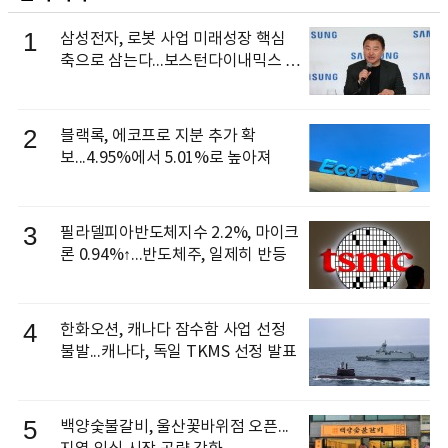
1
삼성전자, 로봇 사업 미래성장 핵심
축으로 삼는다...보스턴다이내믹스 출
신 이동건 부사장, 로보틱스 전략팀장
으로 선임
2
블랙록, 에코프로 지분 추가 확
보...4.95%에서 5.01%로 높아져
3
필라델피아반도체지수 2.2%, 마이크
론 0.94%↑...반도체주, 일제히 반등
4
한화오션, 캐나다 잠수함 사업 선정
불발...캐나다, 독일 TKMS 선정 발표
5
백양숯불갈비, 울산꽃바위점 오픈...