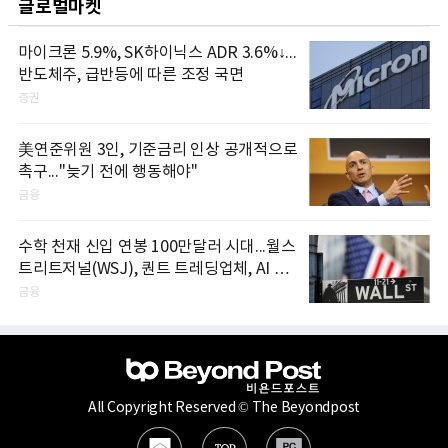
글로벌마켓
마이크론 5.9%, SK하이닉스 ADR 3.6%↓...
반도체주, 급반등에 따른 조정 국면
증권
美연준위원 3인, 기준금리 인상 공개적으로
촉구..."늦기 전에 행동해야"
금융
수학 천재 신입 연봉 100만달러 시대...월스
트리트저널(WSJ), 퀀트 트레딩업체, AI 기
업들 인재 확보 경쟁
금융
All Copyright Reserved © The Beyondpost