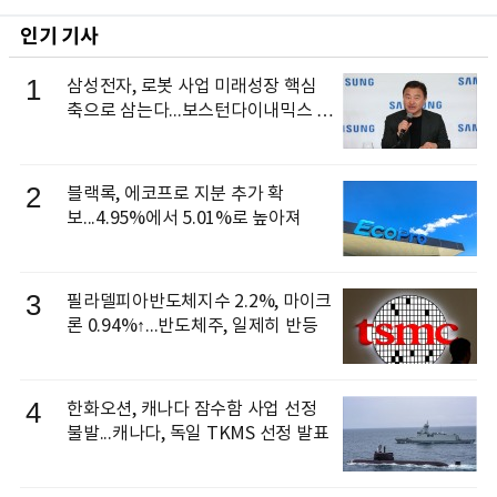
인기 기사
1
삼성전자, 로봇 사업 미래성장 핵심
축으로 삼는다...보스턴다이내믹스 출
신 이동건 부사장, 로보틱스 전략팀장
으로 선임
2
블랙록, 에코프로 지분 추가 확
보...4.95%에서 5.01%로 높아져
3
필라델피아반도체지수 2.2%, 마이크
론 0.94%↑...반도체주, 일제히 반등
4
한화오션, 캐나다 잠수함 사업 선정
불발...캐나다, 독일 TKMS 선정 발표