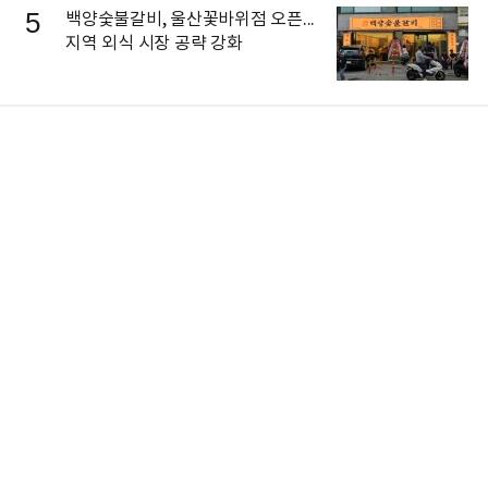
5
백양숯불갈비, 울산꽃바위점 오픈...
지역 외식 시장 공략 강화