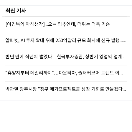
최신 기사
[이경복의 아침생각]...오늘 입추인데, 더위는 더욱 기승
알파벳, AI 투자 확대 위해 250억달러 규모 회사채 신규 발행...블룸버그통신, 1150억달러 자금 몰려
반년 만에 작년치 벌었다…한국투자증권, 상반기 영업익 업계 첫 2조 돌파
"휴양지부터 데일리까지"…마운티아, 슬래커코어 트렌드 여름 신제품 선봬
박관열 광주시장 "정부 메가프로젝트를 성장 기회로 만들겠다"…첫 시정토론회 개최