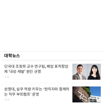
대학뉴스
단국대 조정희 교수 연구팀, 폐암 표적항암
제 '내성·재발' 원인 규명
교육
상명대, 실무 역량 키우는 ‘현직자와 함께하
는 직무 부트캠프’ 운영
교육