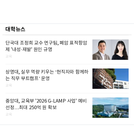
대학뉴스
단국대 조정희 교수 연구팀, 폐암 표적항암
제 '내성·재발' 원인 규명
교육
상명대, 실무 역량 키우는 ‘현직자와 함께하
는 직무 부트캠프’ 운영
교육
중앙대, 교육부 '2026 G-LAMP 사업' 예비
선정…최대 250억 원 확보
교육