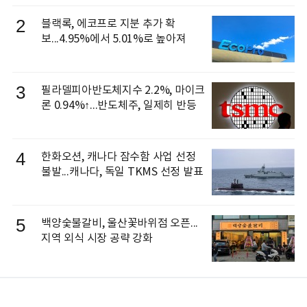
으로 선임
2
블랙록, 에코프로 지분 추가 확
보...4.95%에서 5.01%로 높아져
3
필라델피아반도체지수 2.2%, 마이크
론 0.94%↑...반도체주, 일제히 반등
4
한화오션, 캐나다 잠수함 사업 선정
불발...캐나다, 독일 TKMS 선정 발표
5
백양숯불갈비, 울산꽃바위점 오픈...
지역 외식 시장 공략 강화