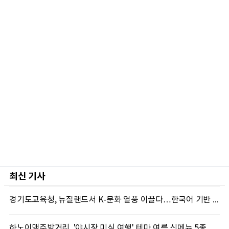
최신 기사
경기도교육청, 뉴질랜드서 K-문화 열풍 이끌다…한국어 기반 국제교류 확대
하노이맥주밤거리, '야시장 미식 여행' 테마 여름 신메뉴 5종 출시