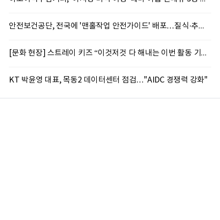
안전보건공단, 전국에 '맨홀작업 안전가이드' 배포…질식·추락 재해 예방 총력
[문화 현장] 스트레이 키즈 “이것저것 다 해내는 이번 활동 기대해 달라”
KT 박윤영 대표, 목동2 데이터센터 점검…"AIDC 경쟁력 강화"