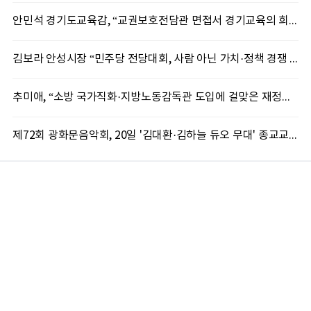
안민석 경기도교육감, “교권보호전담관 면접서 경기교육의 희망 봤다”
김보라 안성시장 “민주당 전당대회, 사람 아닌 가치·정책 경쟁 돼야”
추미애, “소방 국가직화·지방노동감독관 도입에 걸맞은 재정체계 완성해야”
제72회 광화문음악회, 20일 '김대환·김하늘 듀오 무대' 종교교회서 무료 개최