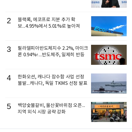
신 이동건 부사장, 로보틱스 전략팀장
으로 선임
2
블랙록, 에코프로 지분 추가 확
보...4.95%에서 5.01%로 높아져
3
필라델피아반도체지수 2.2%, 마이크
론 0.94%↑...반도체주, 일제히 반등
4
한화오션, 캐나다 잠수함 사업 선정
불발...캐나다, 독일 TKMS 선정 발표
5
백양숯불갈비, 울산꽃바위점 오픈...
지역 외식 시장 공략 강화