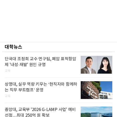
대학뉴스
단국대 조정희 교수 연구팀, 폐암 표적항암
제 '내성·재발' 원인 규명
교육
상명대, 실무 역량 키우는 ‘현직자와 함께하
는 직무 부트캠프’ 운영
교육
중앙대, 교육부 '2026 G-LAMP 사업' 예비
선정…최대 250억 원 확보