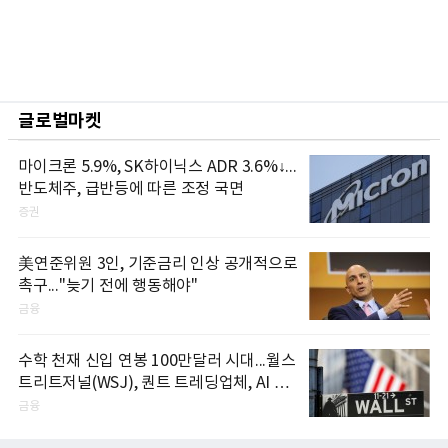
글로벌마켓
마이크론 5.9%, SK하이닉스 ADR 3.6%↓...
반도체주, 급반등에 따른 조정 국면
증권
美연준위원 3인, 기준금리 인상 공개적으로
촉구..."늦기 전에 행동해야"
금융
수학 천재 신입 연봉 100만달러 시대...월스
트리트저널(WSJ), 퀀트 트레딩업체, AI 기
업들 인재 확보 경쟁
금융