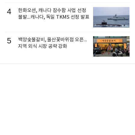
4
한화오션, 캐나다 잠수함 사업 선정
불발...캐나다, 독일 TKMS 선정 발표
5
백양숯불갈비, 울산꽃바위점 오픈...
지역 외식 시장 공략 강화