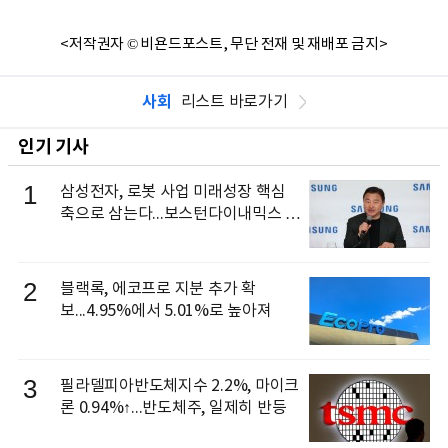
<저작권자 © 비욘드포스트, 무단 전재 및 재배포 금지>
사회
리스트 바로가기
인기 기사
1
삼성전자, 로봇 사업 미래성장 핵심
축으로 삼는다...보스턴다이내믹스 출
신 이동건 부사장, 로보틱스 전략팀장
으로 선임
2
블랙록, 에코프로 지분 추가 확
보...4.95%에서 5.01%로 높아져
3
필라델피아반도체지수 2.2%, 마이크
론 0.94%↑...반도체주, 일제히 반등