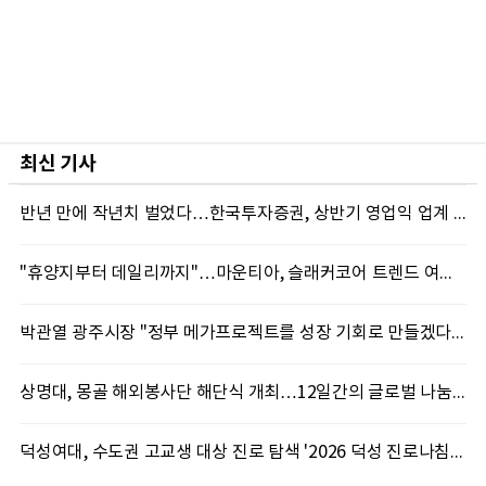
최신 기사
반년 만에 작년치 벌었다…한국투자증권, 상반기 영업익 업계 첫 2조 돌파
"휴양지부터 데일리까지"…마운티아, 슬래커코어 트렌드 여름 신제품 선봬
박관열 광주시장 "정부 메가프로젝트를 성장 기회로 만들겠다"…첫 시정토론회 개최
상명대, 몽골 해외봉사단 해단식 개최…12일간의 글로벌 나눔 성료
덕성여대, 수도권 고교생 대상 진로 탐색 '2026 덕성 진로나침판' 개최