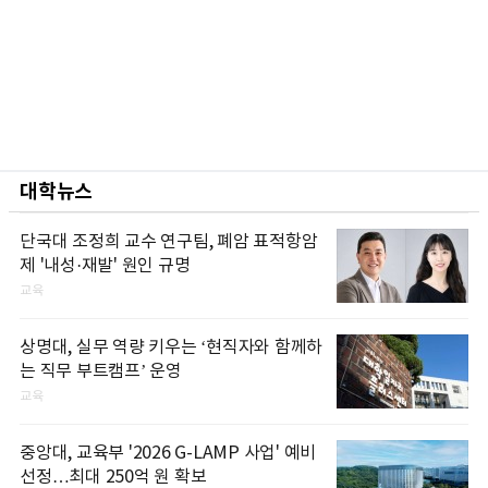
대학뉴스
단국대 조정희 교수 연구팀, 폐암 표적항암
제 '내성·재발' 원인 규명
교육
상명대, 실무 역량 키우는 ‘현직자와 함께하
는 직무 부트캠프’ 운영
교육
중앙대, 교육부 '2026 G-LAMP 사업' 예비
선정…최대 250억 원 확보