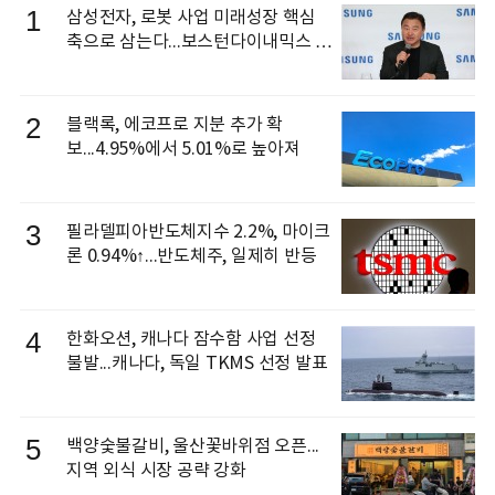
1
삼성전자, 로봇 사업 미래성장 핵심
축으로 삼는다...보스턴다이내믹스 출
신 이동건 부사장, 로보틱스 전략팀장
으로 선임
2
블랙록, 에코프로 지분 추가 확
보...4.95%에서 5.01%로 높아져
3
필라델피아반도체지수 2.2%, 마이크
론 0.94%↑...반도체주, 일제히 반등
4
한화오션, 캐나다 잠수함 사업 선정
불발...캐나다, 독일 TKMS 선정 발표
5
백양숯불갈비, 울산꽃바위점 오픈...
지역 외식 시장 공략 강화