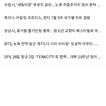
수원시, '새빛타운' 후보지 공모…노후 저층주거지 정비 문턱 낮췄다
투어스·아일릿·코르티스, 한터 7월 5주 국가별 차트 점령
성남시, 휴가철 물가안정 총력…청소년 교향악 페스티벌로 여름 문화도시 만든다
BTS, 뉴욕 전역 달군 ‘BTS 더 시티 아리랑’ 성공적 마무리…도시 전역서 호응
SF9, 26일 정규 2집 ‘TENACITY’로 컴백…데뷔 10주년 맞아 다채로운 활동 예고