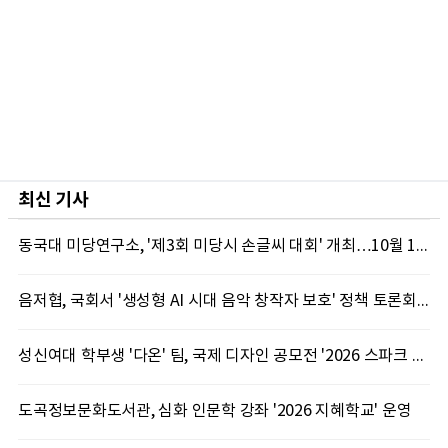
최신 기사
동국대 미당연구소, '제3회 미당시 손글씨 대회' 개최…10월 12일까지 접수
음저협, 국회서 '생성형 AI 시대 음악 창작자 보호' 정책 토론회 10일 개최
성신여대 학부생 '다온' 팀, 국제 디자인 공모전 '2026 스파크 어워드' 동상 수상
도곡정보문화도서관, 심화 인문학 강좌 '2026 지혜학교' 운영