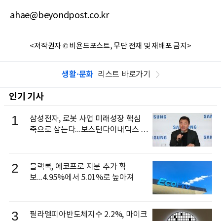
ahae@beyondpost.co.kr
<저작권자 © 비욘드포스트, 무단 전재 및 재배포 금지>
생활·문화
리스트 바로가기
인기 기사
1
삼성전자, 로봇 사업 미래성장 핵심
축으로 삼는다...보스턴다이내믹스 출
신 이동건 부사장, 로보틱스 전략팀장
으로 선임
2
블랙록, 에코프로 지분 추가 확
보...4.95%에서 5.01%로 높아져
3
필라델피아반도체지수 2.2%, 마이크