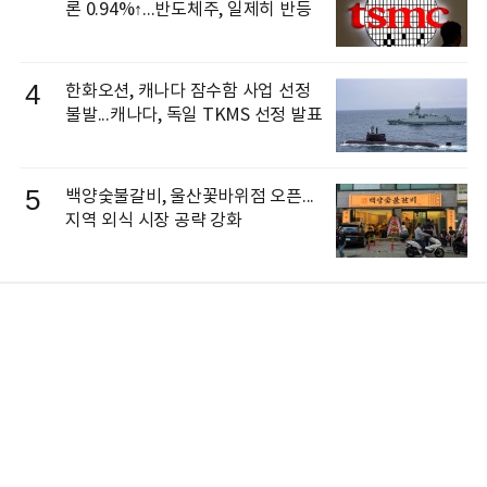
론 0.94%↑...반도체주, 일제히 반등
4
한화오션, 캐나다 잠수함 사업 선정
불발...캐나다, 독일 TKMS 선정 발표
5
백양숯불갈비, 울산꽃바위점 오픈...
지역 외식 시장 공략 강화