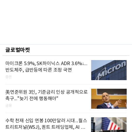
글로벌마켓
마이크론 5.9%, SK하이닉스 ADR 3.6%↓...
반도체주, 급반등에 따른 조정 국면
증권
美연준위원 3인, 기준금리 인상 공개적으로
촉구..."늦기 전에 행동해야"
금융
수학 천재 신입 연봉 100만달러 시대...월스
트리트저널(WSJ), 퀀트 트레딩업체, AI 기