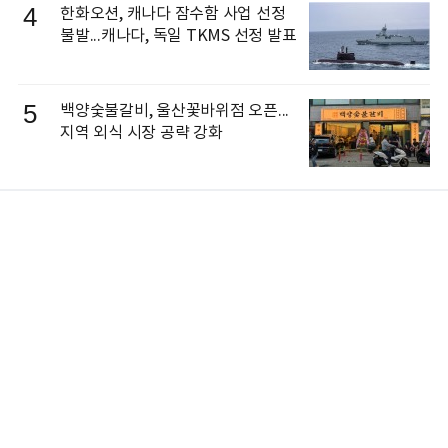
4
한화오션, 캐나다 잠수함 사업 선정
불발...캐나다, 독일 TKMS 선정 발표
5
백양숯불갈비, 울산꽃바위점 오픈...
지역 외식 시장 공략 강화