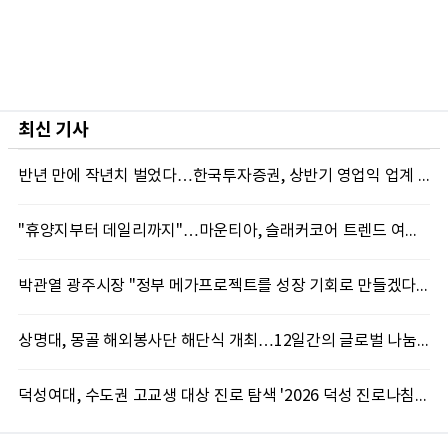
최신 기사
반년 만에 작년치 벌었다…한국투자증권, 상반기 영업익 업계 첫 2조 돌파
"휴양지부터 데일리까지"…마운티아, 슬래커코어 트렌드 여름 신제품 선봬
박관열 광주시장 "정부 메가프로젝트를 성장 기회로 만들겠다"…첫 시정토론회 개최
상명대, 몽골 해외봉사단 해단식 개최…12일간의 글로벌 나눔 성료
덕성여대, 수도권 고교생 대상 진로 탐색 '2026 덕성 진로나침판' 개최