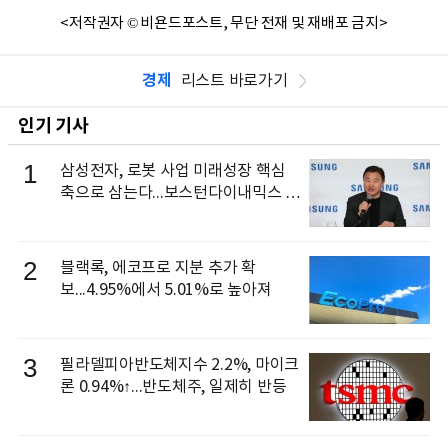
<저작권자 © 비욘드포스트, 무단 전재 및 재배포 금지>
경제
리스트 바로가기
인기 기사
1
삼성전자, 로봇 사업 미래성장 핵심
축으로 삼는다...보스턴다이내믹스 출
신 이동건 부사장, 로보틱스 전략팀장
으로 선임
2
블랙록, 에코프로 지분 추가 확
보...4.95%에서 5.01%로 높아져
3
필라델피아반도체지수 2.2%, 마이크
론 0.94%↑...반도체주, 일제히 반등