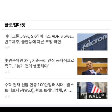
글로벌마켓
마이크론 5.9%, SK하이닉스 ADR 3.6%↓...
반도체주, 급반등에 따른 조정 국면
증권
美연준위원 3인, 기준금리 인상 공개적으로
촉구..."늦기 전에 행동해야"
금융
수학 천재 신입 연봉 100만달러 시대...월스
트리트저널(WSJ), 퀀트 트레딩업체, AI 기
업들 인재 확보 경쟁
금융