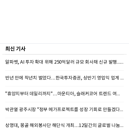
최신 기사
알파벳, AI 투자 확대 위해 250억달러 규모 회사채 신규 발행...블룸버그통신, 1150억달러 자금 몰려
반년 만에 작년치 벌었다…한국투자증권, 상반기 영업익 업계 첫 2조 돌파
"휴양지부터 데일리까지"…마운티아, 슬래커코어 트렌드 여름 신제품 선봬
박관열 광주시장 "정부 메가프로젝트를 성장 기회로 만들겠다"…첫 시정토론회 개최
상명대, 몽골 해외봉사단 해단식 개최…12일간의 글로벌 나눔 성료