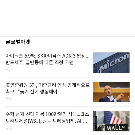
글로벌마켓
마이크론 5.9%, SK하이닉스 ADR 3.6%↓...
반도체주, 급반등에 따른 조정 국면
증권
美연준위원 3인, 기준금리 인상 공개적으로
촉구..."늦기 전에 행동해야"
금융
수학 천재 신입 연봉 100만달러 시대...월스
트리트저널(WSJ), 퀀트 트레딩업체, AI 기
업들 인재 확보 경쟁
금융