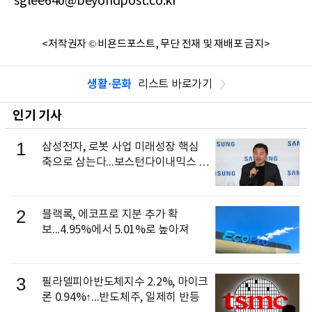
sglee640@beyondpost.co.kr
<저작권자 © 비욘드포스트, 무단 전재 및 재배포 금지>
생활·문화
리스트 바로가기
인기 기사
1
삼성전자, 로봇 사업 미래성장 핵심
축으로 삼는다...보스턴다이내믹스 출
신 이동건 부사장, 로보틱스 전략팀장
으로 선임
2
블랙록, 에코프로 지분 추가 확
보...4.95%에서 5.01%로 높아져
3
필라델피아반도체지수 2.2%, 마이크
론 0.94%↑...반도체주, 일제히 반등