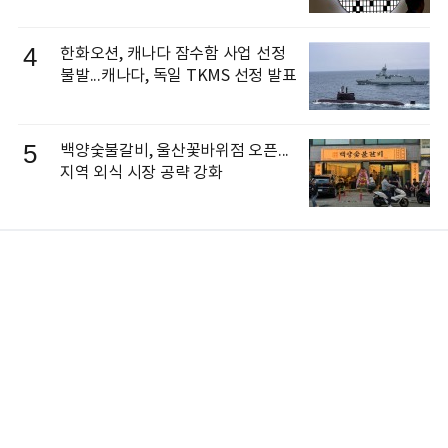
4
한화오션, 캐나다 잠수함 사업 선정
불발...캐나다, 독일 TKMS 선정 발표
5
백양숯불갈비, 울산꽃바위점 오픈...
지역 외식 시장 공략 강화