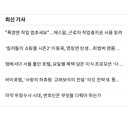
최신 기사
"폭염엔 작업 멈추세요"…에스알, 근로자 작업중지권 사용 장려
‘킬러들의 쇼핑몰 시즌2’ 이동욱, 명장면 탄생…피범벅 맨몸 액션 ‘감탄’
앰배서더 서울 풀만 호텔, 요일별 혜택 담은 미식 프로모션 ‘더 킹스 : 다이닝 프리빌리지즈’ 선봬
바이포엠, ‘사랑의 하츄핑: 고래보석의 전설’ 타깃 전략 또 통했다
마약 위장수사 시대, 변호인은 무엇을 다퉈야 하는가