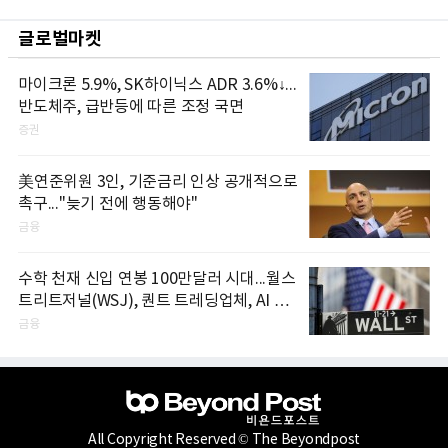
글로벌마켓
마이크론 5.9%, SK하이닉스 ADR 3.6%↓...
반도체주, 급반등에 따른 조정 국면
증권
美연준위원 3인, 기준금리 인상 공개적으로
촉구..."늦기 전에 행동해야"
금융
수학 천재 신입 연봉 100만달러 시대...월스
트리트저널(WSJ), 퀀트 트레딩업체, AI 기
업들 인재 확보 경쟁
금융
All Copyright Reserved © The Beyondpost