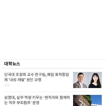
대학뉴스
단국대 조정희 교수 연구팀, 폐암 표적항암
제 '내성·재발' 원인 규명
교육
상명대, 실무 역량 키우는 ‘현직자와 함께하
는 직무 부트캠프’ 운영