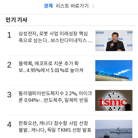
경제
리스트 바로가기
인기 기사
1
삼성전자, 로봇 사업 미래성장 핵심
축으로 삼는다...보스턴다이내믹스 출
신 이동건 부사장, 로보틱스 전략팀장
으로 선임
2
블랙록, 에코프로 지분 추가 확
보...4.95%에서 5.01%로 높아져
3
필라델피아반도체지수 2.2%, 마이크
론 0.94%↑...반도체주, 일제히 반등
4
한화오션, 캐나다 잠수함 사업 선정
불발...캐나다, 독일 TKMS 선정 발표