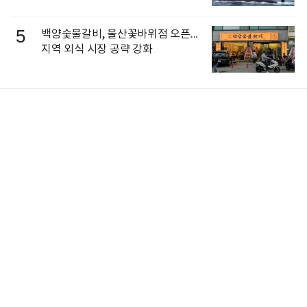
5
백양숯불갈비, 울산꽃바위점 오픈...
지역 외식 시장 공략 강화