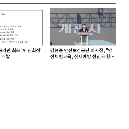
기관 최초 'AI 친화적'
김현중 안전보건공단 이사장, "안
 개발
전체험교육, 산재예방 선진국 향한
첫걸음"