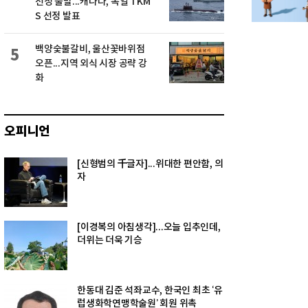
선정 불발...캐나다, 독일 TKM
S 선정 발표
백양숯불갈비, 울산꽃바위점
5
오픈...지역 외식 시장 공략 강
화
오피니언
[신형범의 千글자]...위대한 편안함, 의
자
[이경복의 아침생각]...오늘 입추인데,
더위는 더욱 기승
한동대 김준 석좌교수, 한국인 최초 ‘유
럽생화학연맹학술원’ 회원 위촉