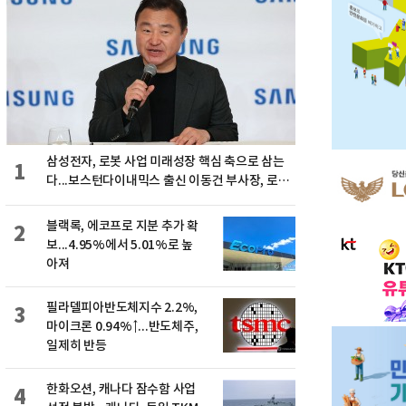
삼성전자, 로봇 사업 미래성장 핵심 축으로 삼는
1
다...보스턴다이내믹스 출신 이동건 부사장, 로보
틱스 전략팀장으로 선임
블랙록, 에코프로 지분 추가 확
2
보...4.95%에서 5.01%로 높
아져
필라델피아반도체지수 2.2%,
3
마이크론 0.94%↑...반도체주,
일제히 반등
한화오션, 캐나다 잠수함 사업
4