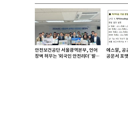
안전보건공단 서울광역본부, 언어
에스알, 공공
장벽 허무는 ‘외국인 안전리더’ 발대
공문서 포맷
식 개최