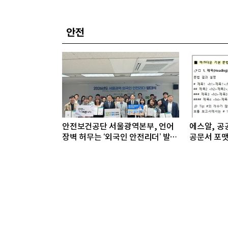
안전
안전보건공단 서울광역본부, 언어
에스알, 공공
장벽 허무는 ‘외국인 안전리더’ 발대
공문서 포맷
식 개최