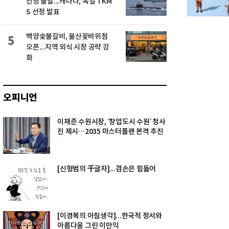
선정 불발...캐나다, 독일 TKM
S 선정 발표
백양숯불갈비, 울산꽃바위점
5
오픈...지역 외식 시장 공략 강
화
오피니언
이재준 수원시장, ‘창업도시 수원’ 청사
진 제시…2035 마스터플랜 본격 추진
[신형범의 千글자]...겸손은 힘들어
[이경복의 아침생각]...한국적 정서와
아름다움 그린 이만익