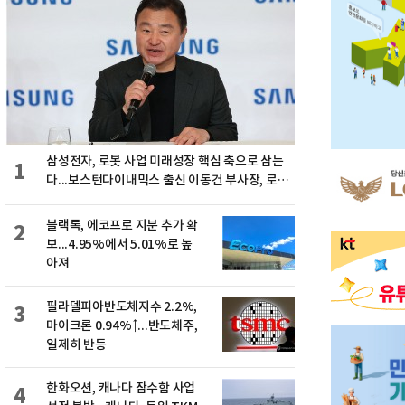
삼성전자, 로봇 사업 미래성장 핵심 축으로 삼는
1
다...보스턴다이내믹스 출신 이동건 부사장, 로보
틱스 전략팀장으로 선임
블랙록, 에코프로 지분 추가 확
2
보...4.95%에서 5.01%로 높
아져
필라델피아반도체지수 2.2%,
3
마이크론 0.94%↑...반도체주,
일제히 반등
한화오션, 캐나다 잠수함 사업
4