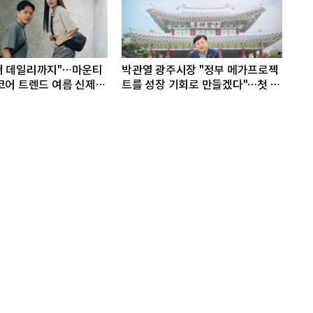
터 데일리까지"…마운티
박관열 광주시장 "정부 메가프로젝
코어 트렌드 여름 신제품
트를 성장 기회로 만들겠다"…첫 시
정토론회 개최