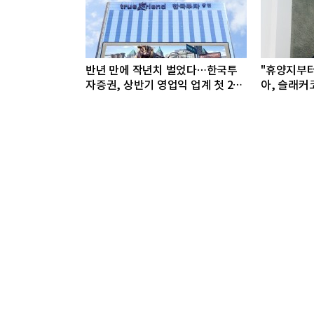
반년 만에 작년치 벌었다…한국투
"휴양지부
자증권, 상반기 영업익 업계 첫 2조
아, 슬래커
돌파
선봬