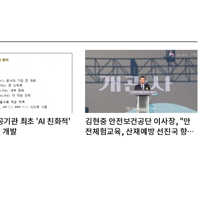
기관 최초 'AI 친화적'
김현중 안전보건공단 이사장, "안
 개발
전체험교육, 산재예방 선진국 향한
첫걸음"