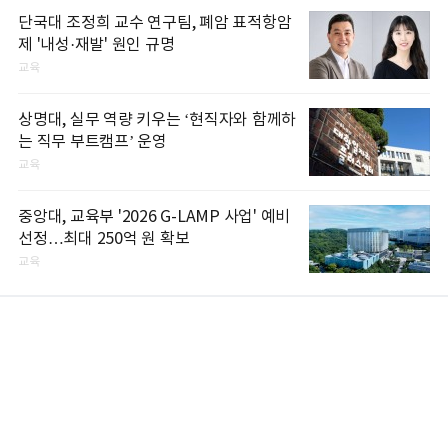
단국대 조정희 교수 연구팀, 폐암 표적항암
제 '내성·재발' 원인 규명
교육
상명대, 실무 역량 키우는 ‘현직자와 함께하
는 직무 부트캠프’ 운영
교육
중앙대, 교육부 '2026 G-LAMP 사업' 예비
선정…최대 250억 원 확보
교육