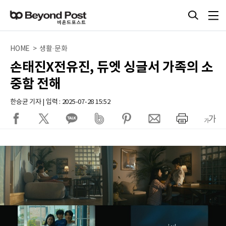
HOME > 생활·문화
손태진X전유진, 듀엣 싱글서 가족의 소
중함 전해
한승균 기자 | 입력 : 2025-07-28 15:52