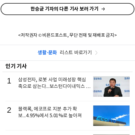
한승균 기자의 다른 기사 보러 가기
<저작권자 © 비욘드포스트, 무단 전재 및 재배포 금지>
생활·문화
리스트 바로가기
인기 기사
1
삼성전자, 로봇 사업 미래성장 핵심
축으로 삼는다...보스턴다이내믹스 출
신 이동건 부사장, 로보틱스 전략팀장
으로 선임
2
블랙록, 에코프로 지분 추가 확
보...4.95%에서 5.01%로 높아져