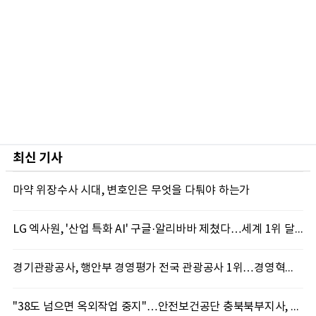
최신 기사
마약 위장수사 시대, 변호인은 무엇을 다퉈야 하는가
LG 엑사원, '산업 특화 AI' 구글·알리바바 제쳤다…세계 1위 달성
경기관광공사, 행안부 경영평가 전국 관광공사 1위…경영혁신 성과 인정
"38도 넘으면 옥외작업 중지"…안전보건공단 충북북부지사, 코레일과 폭염 예방 캠페인