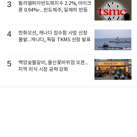
3
필라델피아반도체지수 2.2%, 마이크
론 0.94%↑...반도체주, 일제히 반등
4
한화오션, 캐나다 잠수함 사업 선정
불발...캐나다, 독일 TKMS 선정 발표
5
백양숯불갈비, 울산꽃바위점 오픈...
지역 외식 시장 공략 강화