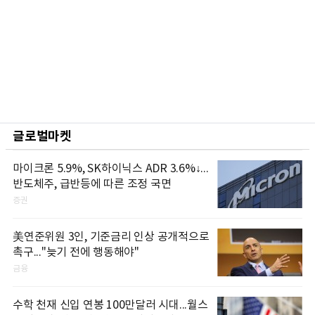
글로벌마켓
마이크론 5.9%, SK하이닉스 ADR 3.6%↓...
반도체주, 급반등에 따른 조정 국면
증권
美연준위원 3인, 기준금리 인상 공개적으로
촉구..."늦기 전에 행동해야"
금융
수학 천재 신입 연봉 100만달러 시대...월스