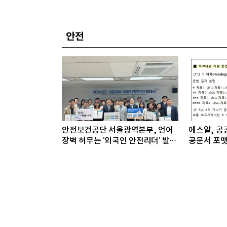
안전
안전보건공단 서울광역본부, 언어
에스알, 공공
장벽 허무는 ‘외국인 안전리더’ 발대
공문서 포맷
식 개최