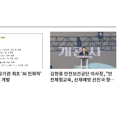
기관 최초 'AI 친화적'
김현중 안전보건공단 이사장, "안
 개발
전체험교육, 산재예방 선진국 향한
첫걸음"