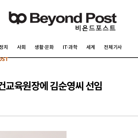
정치
사회
생활·문화
IT·과학
세계
전체기사
OST
건교육원장에 김순영씨 선임