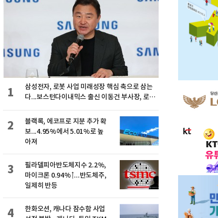
삼성전자, 로봇 사업 미래성장 핵심 축으로 삼는
1
다...보스턴다이내믹스 출신 이동건 부사장, 로보
틱스 전략팀장으로 선임
블랙록, 에코프로 지분 추가 확
2
보...4.95%에서 5.01%로 높
아져
필라델피아반도체지수 2.2%,
3
마이크론 0.94%↑...반도체주,
일제히 반등
한화오션, 캐나다 잠수함 사업
4