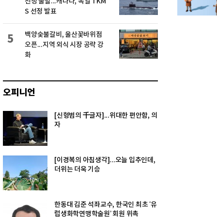
선정 불발...캐나다, 독일 TKM
S 선정 발표
백양숯불갈비, 울산꽃바위점
5
오픈...지역 외식 시장 공략 강
화
오피니언
[신형범의 千글자]...위대한 편안함, 의
자
[이경복의 아침생각]...오늘 입추인데,
더위는 더욱 기승
한동대 김준 석좌교수, 한국인 최초 ‘유
럽생화학연맹학술원’ 회원 위촉