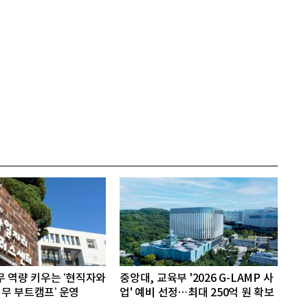
무 역량 키우는 ‘현직자와
중앙대, 교육부 '2026 G-LAMP 사
무 부트캠프’ 운영
업' 예비 선정…최대 250억 원 확보