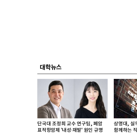
대학뉴스
단국대 조정희 교수 연구팀, 폐암
상명대, 실
표적항암제 '내성·재발' 원인 규명
함께하는 직