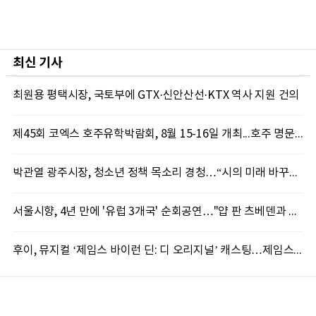
최신 기사
최원용 평택시장, 국토부에 GTX·신안산선·KTX 역사 지원 건의
제45회 코엑스 호주유학박람회, 8월 15-16일 개최...호주 명문대 장학금 및 유학 상담 제공
박관열 광주시장, 청소년 정책 목소리 경청…“시의 미래 바꾸는 자산”
서울시향, 4년 만에 '유럽 3개국' 순회공연…"얍 판 츠베덴과 첫 동행"
후이, 뮤지컬 ‘제임스 바이런 딘: 디 오리지널’ 캐스팅…제임스 딘 변신