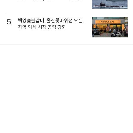
5
백양숯불갈비, 울산꽃바위점 오픈...
지역 외식 시장 공략 강화