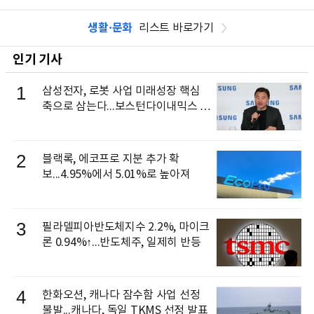
생활·문화
리스트 바로가기
인기 기사
1
삼성전자, 로봇 사업 미래성장 핵심
축으로 삼는다...보스턴다이내믹스 출
신 이동건 부사장, 로보틱스 전략팀장
으로 선임
2
블랙록, 에코프로 지분 추가 확
보...4.95%에서 5.01%로 높아져
3
필라델피아반도체지수 2.2%, 마이크
론 0.94%↑...반도체주, 일제히 반등
4
한화오션, 캐나다 잠수함 사업 선정
불발...캐나다, 독일 TKMS 선정 발표