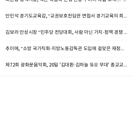
안민석 경기도교육감, “교권보호전담관 면접서 경기교육의 희망 봤다”
김보라 안성시장 “민주당 전당대회, 사람 아닌 가치·정책 경쟁 돼야”
추미애, “소방 국가직화·지방노동감독관 도입에 걸맞은 재정체계 완성해야”
제72회 광화문음악회, 20일 '김대환·김하늘 듀오 무대' 종교교회서 무료 개최