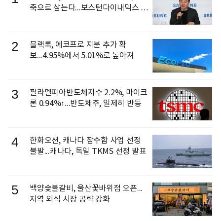
축으로 삼는다...보스턴다이내믹스 출
신 이동건 부사장, 로보틱스 전략팀장
으로 선임
2
블랙록, 에코프로 지분 추가 확
보...4.95%에서 5.01%로 높아져
3
필라델피아반도체지수 2.2%, 마이크
론 0.94%↑...반도체주, 일제히 반등
4
한화오션, 캐나다 잠수함 사업 선정
불발...캐나다, 독일 TKMS 선정 발표
5
백양숯불갈비, 울산꽃바위점 오픈...
지역 외식 시장 공략 강화