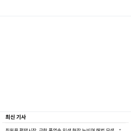
최신 기사
최원용 평택시장, 극한 폭염속 민생 현장 누비며 해법 모색…“현장에 답 있다”