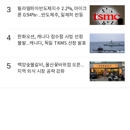
3
필라델피아반도체지수 2.2%, 마이크
론 0.94%↑...반도체주, 일제히 반등
4
한화오션, 캐나다 잠수함 사업 선정
불발...캐나다, 독일 TKMS 선정 발표
5
백양숯불갈비, 울산꽃바위점 오픈...
지역 외식 시장 공략 강화