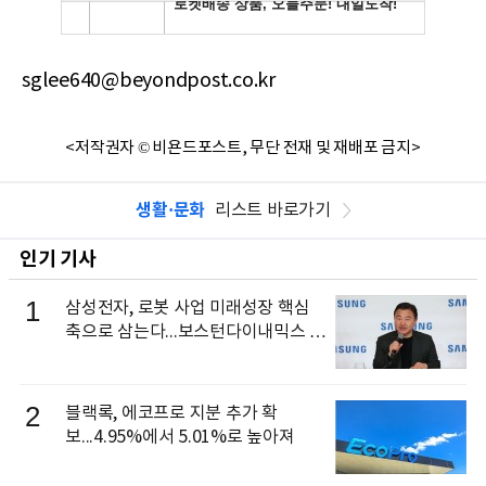
sglee640@beyondpost.co.kr
<저작권자 © 비욘드포스트, 무단 전재 및 재배포 금지>
생활·문화
리스트 바로가기
인기 기사
1
삼성전자, 로봇 사업 미래성장 핵심
축으로 삼는다...보스턴다이내믹스 출
신 이동건 부사장, 로보틱스 전략팀장
으로 선임
2
블랙록, 에코프로 지분 추가 확
보...4.95%에서 5.01%로 높아져