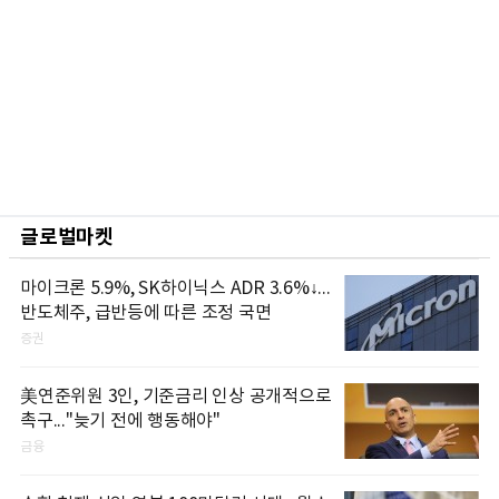
글로벌마켓
마이크론 5.9%, SK하이닉스 ADR 3.6%↓...
반도체주, 급반등에 따른 조정 국면
증권
美연준위원 3인, 기준금리 인상 공개적으로
촉구..."늦기 전에 행동해야"
금융