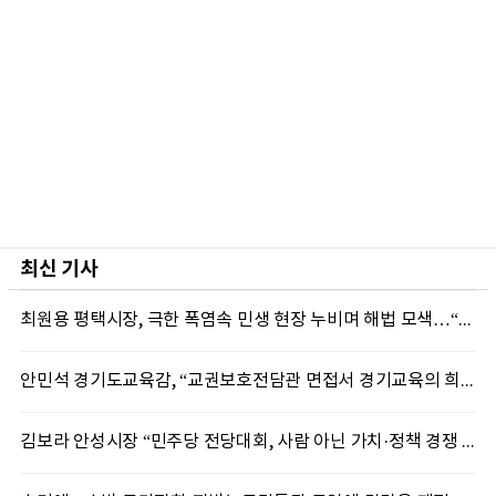
최신 기사
최원용 평택시장, 극한 폭염속 민생 현장 누비며 해법 모색…“현장에 답 있다”
안민석 경기도교육감, “교권보호전담관 면접서 경기교육의 희망 봤다”
김보라 안성시장 “민주당 전당대회, 사람 아닌 가치·정책 경쟁 돼야”