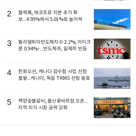
으로 선임
2
블랙록, 에코프로 지분 추가 확
보...4.95%에서 5.01%로 높아져
3
필라델피아반도체지수 2.2%, 마이크
론 0.94%↑...반도체주, 일제히 반등
4
한화오션, 캐나다 잠수함 사업 선정
불발...캐나다, 독일 TKMS 선정 발표
5
백양숯불갈비, 울산꽃바위점 오픈...
지역 외식 시장 공략 강화