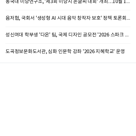
동국대 미당연구소, '제3회 미당시 손글씨 대회' 개최…10월 12일까지 접수
음저협, 국회서 '생성형 AI 시대 음악 창작자 보호' 정책 토론회 10일 개최
성신여대 학부생 '다온' 팀, 국제 디자인 공모전 '2026 스파크 어워드' 동상 수상
도곡정보문화도서관, 심화 인문학 강좌 '2026 지혜학교' 운영