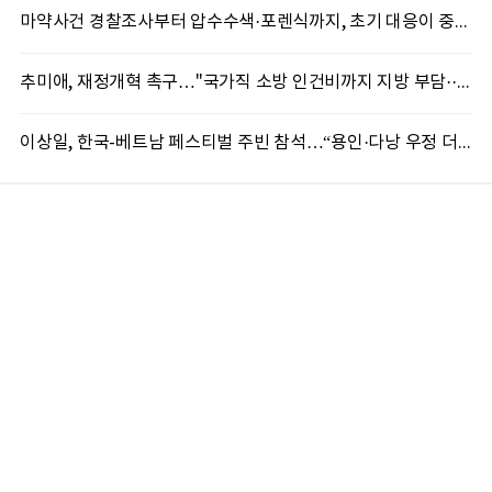
마약사건 경찰조사부터 압수수색·포렌식까지, 초기 대응이 중요한 이유
추미애, 재정개혁 촉구…"국가직 소방 인건비까지 지방 부담···이대로는 못 버틴다"
이상일, 한국-베트남 페스티벌 주빈 참석…“용인·다낭 우정 더 깊어질 것”