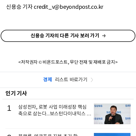
신용승 기자 credit_v@beyondpost.co.kr
신용승 기자의 다른 기사 보러 가기
<저작권자 © 비욘드포스트, 무단 전재 및 재배포 금지>
경제
리스트 바로가기
인기 기사
1
삼성전자, 로봇 사업 미래성장 핵심
축으로 삼는다...보스턴다이내믹스 출
신 이동건 부사장, 로보틱스 전략팀장
으로 선임