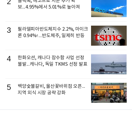
2
블랙록, 에코프로 지분 추가 확
보...4.95%에서 5.01%로 높아져
3
필라델피아반도체지수 2.2%, 마이크
론 0.94%↑...반도체주, 일제히 반등
4
한화오션, 캐나다 잠수함 사업 선정
불발...캐나다, 독일 TKMS 선정 발표
5
백양숯불갈비, 울산꽃바위점 오픈...
지역 외식 시장 공략 강화