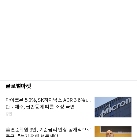
글로벌마켓
마이크론 5.9%, SK하이닉스 ADR 3.6%↓...
반도체주, 급반등에 따른 조정 국면
증권
美연준위원 3인, 기준금리 인상 공개적으로
촉구..."늦기 전에 행동해야"