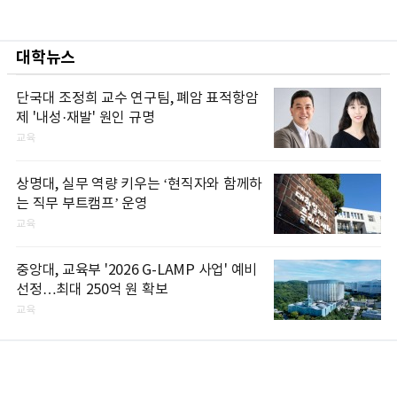
대학뉴스
단국대 조정희 교수 연구팀, 폐암 표적항암
제 '내성·재발' 원인 규명
교육
상명대, 실무 역량 키우는 ‘현직자와 함께하
는 직무 부트캠프’ 운영
교육
중앙대, 교육부 '2026 G-LAMP 사업' 예비
선정…최대 250억 원 확보
교육