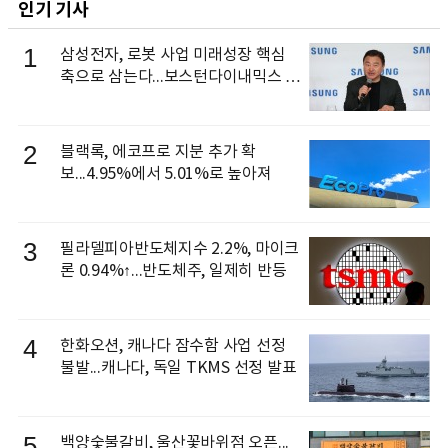
인기 기사
1
삼성전자, 로봇 사업 미래성장 핵심
축으로 삼는다...보스턴다이내믹스 출
신 이동건 부사장, 로보틱스 전략팀장
으로 선임
2
블랙록, 에코프로 지분 추가 확
보...4.95%에서 5.01%로 높아져
3
필라델피아반도체지수 2.2%, 마이크
론 0.94%↑...반도체주, 일제히 반등
4
한화오션, 캐나다 잠수함 사업 선정
불발...캐나다, 독일 TKMS 선정 발표
5
백양숯불갈비, 울산꽃바위점 오픈...