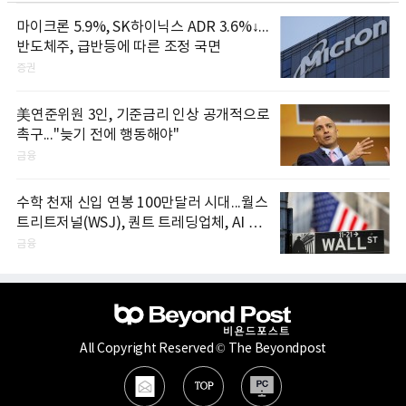
마이크론 5.9%, SK하이닉스 ADR 3.6%↓...
반도체주, 급반등에 따른 조정 국면
증권
美연준위원 3인, 기준금리 인상 공개적으로
촉구..."늦기 전에 행동해야"
금융
수학 천재 신입 연봉 100만달러 시대...월스
트리트저널(WSJ), 퀀트 트레딩업체, AI 기
업들 인재 확보 경쟁
금융
All Copyright Reserved © The Beyondpost