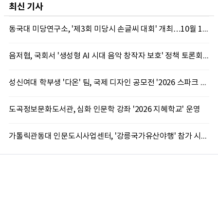
최신 기사
동국대 미당연구소, '제3회 미당시 손글씨 대회' 개최…10월 12일까지 접수
음저협, 국회서 '생성형 AI 시대 음악 창작자 보호' 정책 토론회 10일 개최
성신여대 학부생 '다온' 팀, 국제 디자인 공모전 '2026 스파크 어워드' 동상 수상
도곡정보문화도서관, 심화 인문학 강좌 '2026 지혜학교' 운영
가톨릭관동대 인문도시사업센터, '강릉국가유산야행' 참가 시민 15명 모집