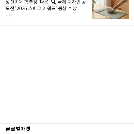
성신여대 학부생 '다온' 팀, 국제 디자인 공
모전 '2026 스파크 어워드' 동상 수상
교육
글로벌마켓