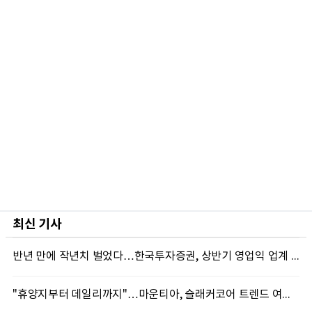
최신 기사
반년 만에 작년치 벌었다…한국투자증권, 상반기 영업익 업계 첫 2조 돌파
"휴양지부터 데일리까지"…마운티아, 슬래커코어 트렌드 여름 신제품 선봬