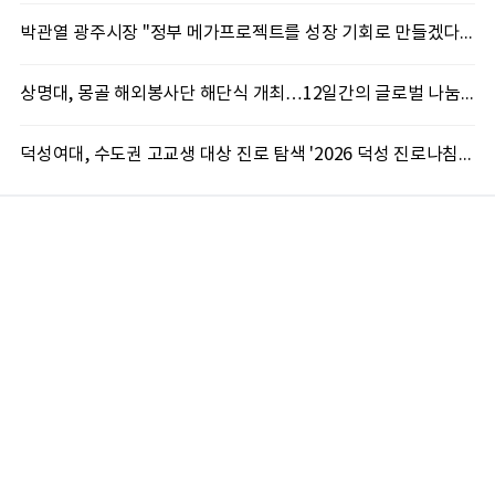
박관열 광주시장 "정부 메가프로젝트를 성장 기회로 만들겠다"…첫 시정토론회 개최
상명대, 몽골 해외봉사단 해단식 개최…12일간의 글로벌 나눔 성료
덕성여대, 수도권 고교생 대상 진로 탐색 '2026 덕성 진로나침판' 개최