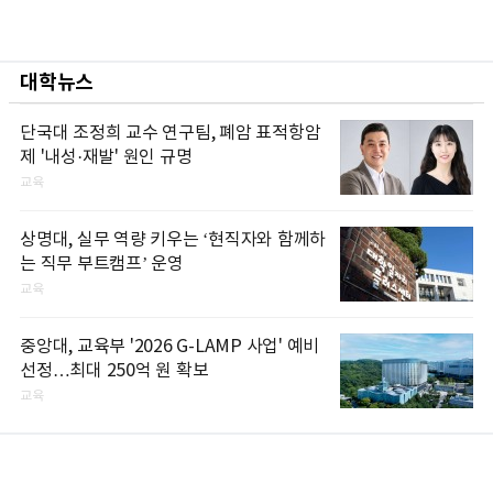
대학뉴스
단국대 조정희 교수 연구팀, 폐암 표적항암
제 '내성·재발' 원인 규명
교육
상명대, 실무 역량 키우는 ‘현직자와 함께하
는 직무 부트캠프’ 운영
교육
중앙대, 교육부 '2026 G-LAMP 사업' 예비
선정…최대 250억 원 확보
교육