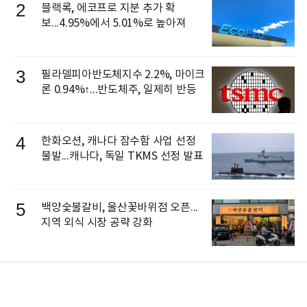
2
블랙록, 에코프로 지분 추가 확
보...4.95%에서 5.01%로 높아져
3
필라델피아반도체지수 2.2%, 마이크
론 0.94%↑...반도체주, 일제히 반등
4
한화오션, 캐나다 잠수함 사업 선정
불발...캐나다, 독일 TKMS 선정 발표
5
백양숯불갈비, 울산꽃바위점 오픈...
지역 외식 시장 공략 강화