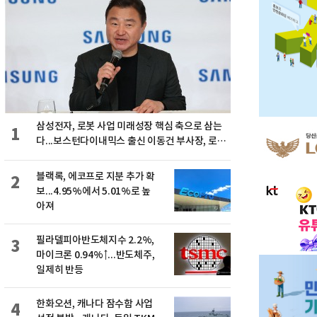
삼성전자, 로봇 사업 미래성장 핵심 축으로 삼는
1
다...보스턴다이내믹스 출신 이동건 부사장, 로보
틱스 전략팀장으로 선임
블랙록, 에코프로 지분 추가 확
2
보...4.95%에서 5.01%로 높
아져
필라델피아반도체지수 2.2%,
3
마이크론 0.94%↑...반도체주,
일제히 반등
한화오션, 캐나다 잠수함 사업
4