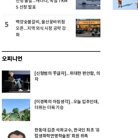
선정 불발...캐나다, 독일 TKM
S 선정 발표
백양숯불갈비, 울산꽃바위점
5
오픈...지역 외식 시장 공략 강
화
오피니언
[신형범의 千글자]...위대한 편안함, 의
자
[이경복의 아침생각]...오늘 입추인데,
더위는 더욱 기승
한동대 김준 석좌교수, 한국인 최초 ‘유
럽생화학연맹학술원’ 회원 위촉