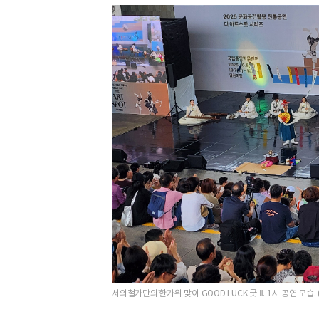
서의철가단의‘한가위 맞이 GOOD LUCK 굿 Ⅱ. 1시 공연 모습