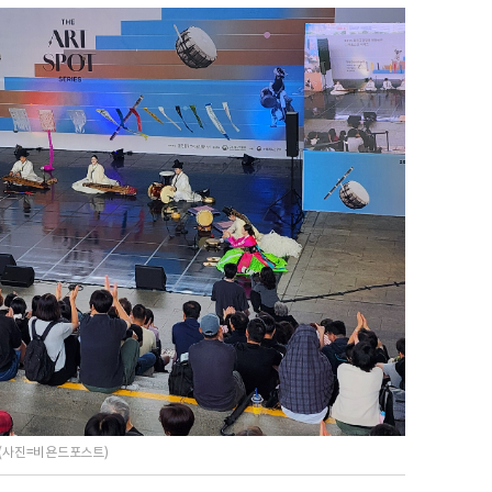
. (사진=비욘드포스트)