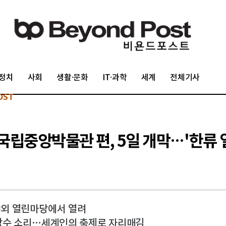
정치
사회
생활·문화
IT·과학
세계
전체기사
OST
-국립중앙박물관 편, 5일 개막…'한류 
 야외 열린마당에서 열려
 박수 소리…세계인의 축제로 자리매김