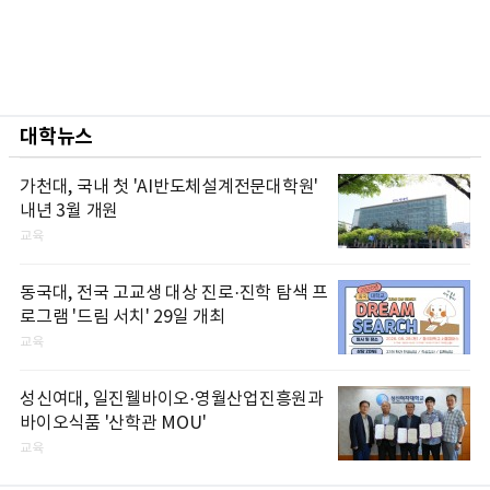
대학뉴스
가천대, 국내 첫 'AI반도체설계전문대학원'
내년 3월 개원
교육
동국대, 전국 고교생 대상 진로·진학 탐색 프
로그램 '드림 서치' 29일 개최
교육
성신여대, 일진웰바이오·영월산업진흥원과
바이오식품 '산학관 MOU'
교육