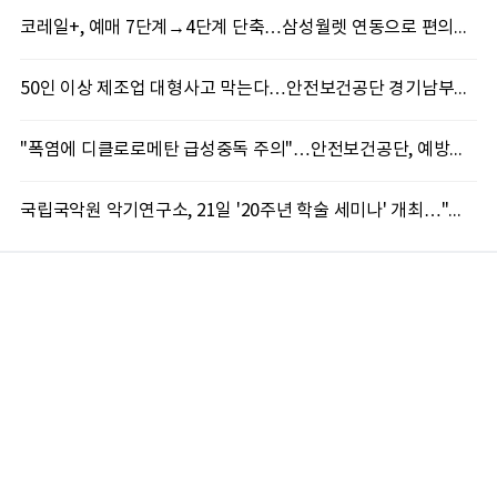
코레일+, 예매 7단계→4단계 단축…삼성월렛 연동으로 편의성↑
50인 이상 제조업 대형사고 막는다…안전보건공단 경기남부지사, 특별교육 실시
"폭염에 디클로로메탄 급성중독 주의"…안전보건공단, 예방수칙 준수 당부
국립국악원 악기연구소, 21일 '20주년 학술 세미나' 개최…"고악기 복원에서 AI까지"