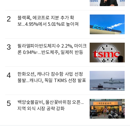
신 이동건 부사장, 로보틱스 전략팀장
으로 선임
2
블랙록, 에코프로 지분 추가 확
보...4.95%에서 5.01%로 높아져
3
필라델피아반도체지수 2.2%, 마이크
론 0.94%↑...반도체주, 일제히 반등
4
한화오션, 캐나다 잠수함 사업 선정
불발...캐나다, 독일 TKMS 선정 발표
5
백양숯불갈비, 울산꽃바위점 오픈...
지역 외식 시장 공략 강화