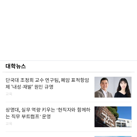
대학뉴스
단국대 조정희 교수 연구팀, 폐암 표적항암
제 '내성·재발' 원인 규명
교육
상명대, 실무 역량 키우는 ‘현직자와 함께하
는 직무 부트캠프’ 운영
교육