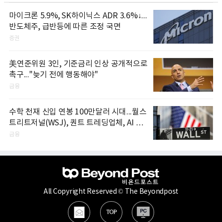
마이크론 5.9%, SK하이닉스 ADR 3.6%↓...
반도체주, 급반등에 따른 조정 국면
증권
美연준위원 3인, 기준금리 인상 공개적으로
촉구..."늦기 전에 행동해야"
금융
수학 천재 신입 연봉 100만달러 시대...월스
트리트저널(WSJ), 퀀트 트레딩업체, AI 기
업들 인재 확보 경쟁
금융
All Copyright Reserved © The Beyondpost