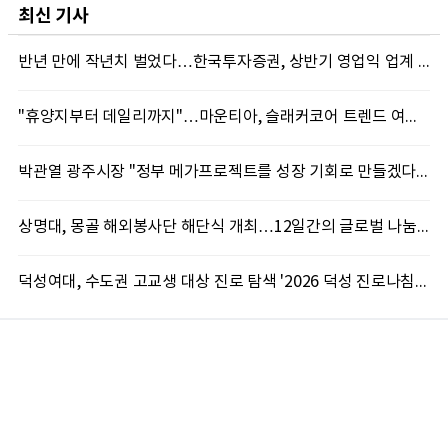
최신 기사
반년 만에 작년치 벌었다…한국투자증권, 상반기 영업익 업계 첫 2조 돌파
"휴양지부터 데일리까지"…마운티아, 슬래커코어 트렌드 여름 신제품 선봬
박관열 광주시장 "정부 메가프로젝트를 성장 기회로 만들겠다"…첫 시정토론회 개최
상명대, 몽골 해외봉사단 해단식 개최…12일간의 글로벌 나눔 성료
덕성여대, 수도권 고교생 대상 진로 탐색 '2026 덕성 진로나침판' 개최