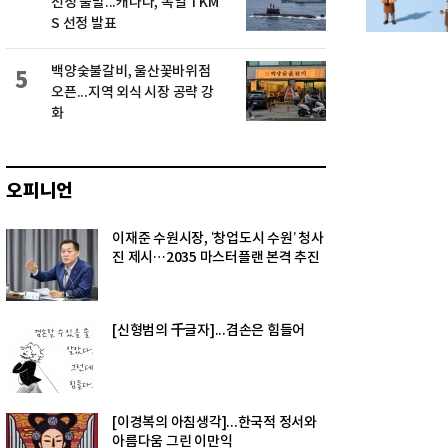
선정 불발...캐나다, 독일 TKM
S 선정 발표
백양숯불갈비, 울산꽃바위점
5
오픈...지역 외식 시장 공략 강
화
오피니언
이재준 수원시장, ‘창업도시 수원’ 청사
진 제시…2035 마스터플랜 본격 추진
[신형범의 千글자]...겸손은 힘들어
[이경복의 아침생각]...한국적 정서와
아름다움 그린 이만익