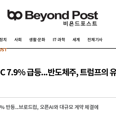
정치
사회
생활·문화
IT·과학
세계
전체기사
OST
MC 7.9% 급등...반도체주, 트럼프
 반등...브로드컴, 오픈AI와 대규모 계약 체결에