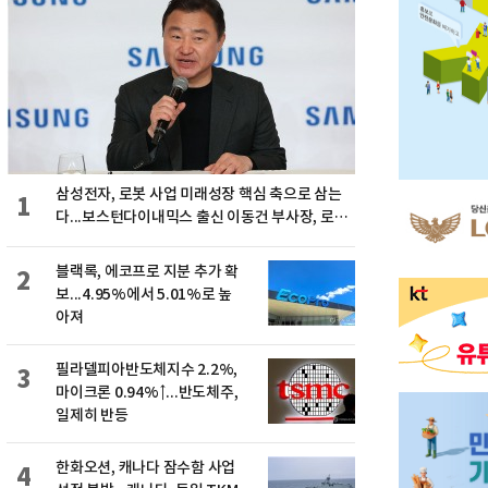
삼성전자, 로봇 사업 미래성장 핵심 축으로 삼는
1
다...보스턴다이내믹스 출신 이동건 부사장, 로보
틱스 전략팀장으로 선임
블랙록, 에코프로 지분 추가 확
2
보...4.95%에서 5.01%로 높
아져
필라델피아반도체지수 2.2%,
3
마이크론 0.94%↑...반도체주,
일제히 반등
한화오션, 캐나다 잠수함 사업
4