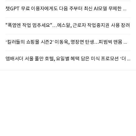
챗GPT 무료 이용자에게도 다음 주부터 최신 AI모델 무제한 제공...오픈AI, GPT-5.6 '루나' 모델 제한없이 제공키로
"폭염엔 작업 멈추세요"…에스알, 근로자 작업중지권 사용 장려
‘킬러들의 쇼핑몰 시즌2’ 이동욱, 명장면 탄생…피범벅 맨몸 액션 ‘감탄’
앰배서더 서울 풀만 호텔, 요일별 혜택 담은 미식 프로모션 ‘더 킹스 : 다이닝 프리빌리지즈’ 선봬