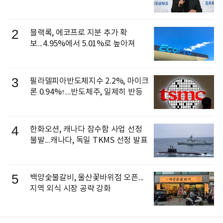
신 이동건 부사장, 로보틱스 전략팀장
으로 선임
2
블랙록, 에코프로 지분 추가 확
보...4.95%에서 5.01%로 높아져
3
필라델피아반도체지수 2.2%, 마이크
론 0.94%↑...반도체주, 일제히 반등
4
한화오션, 캐나다 잠수함 사업 선정
불발...캐나다, 독일 TKMS 선정 발표
5
백양숯불갈비, 울산꽃바위점 오픈...
지역 외식 시장 공략 강화