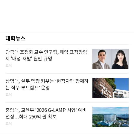
대학뉴스
단국대 조정희 교수 연구팀, 폐암 표적항암
제 '내성·재발' 원인 규명
교육
상명대, 실무 역량 키우는 ‘현직자와 함께하
는 직무 부트캠프’ 운영
교육
중앙대, 교육부 '2026 G-LAMP 사업' 예비
선정…최대 250억 원 확보
교육