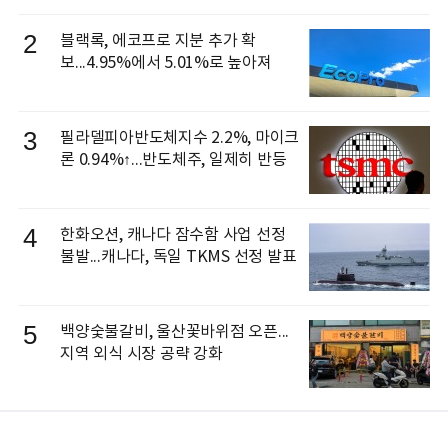
으로 선임
2
블랙록, 에코프로 지분 추가 확
보...4.95%에서 5.01%로 높아져
3
필라델피아반도체지수 2.2%, 마이크
론 0.94%↑...반도체주, 일제히 반등
4
한화오션, 캐나다 잠수함 사업 선정
불발...캐나다, 독일 TKMS 선정 발표
5
백양숯불갈비, 울산꽃바위점 오픈...
지역 외식 시장 공략 강화