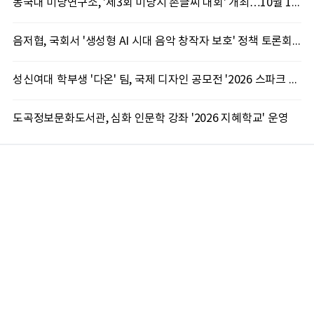
동국대 미당연구소, '제3회 미당시 손글씨 대회' 개최…10월 12일까지 접수
음저협, 국회서 '생성형 AI 시대 음악 창작자 보호' 정책 토론회 10일 개최
성신여대 학부생 '다온' 팀, 국제 디자인 공모전 '2026 스파크 어워드' 동상 수상
도곡정보문화도서관, 심화 인문학 강좌 '2026 지혜학교' 운영