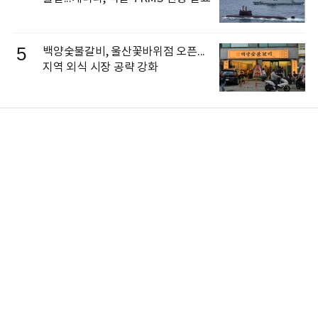
5
백양숯불갈비, 울산꽃바위점 오픈...
지역 외식 시장 공략 강화