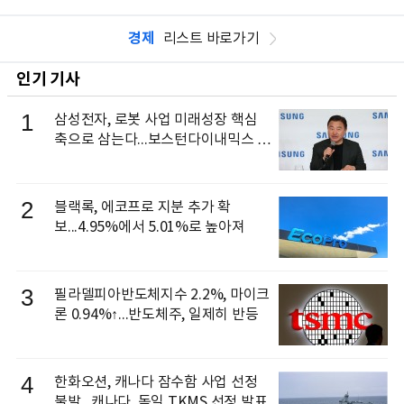
경제
리스트 바로가기
인기 기사
1
삼성전자, 로봇 사업 미래성장 핵심
축으로 삼는다...보스턴다이내믹스 출
신 이동건 부사장, 로보틱스 전략팀장
으로 선임
2
블랙록, 에코프로 지분 추가 확
보...4.95%에서 5.01%로 높아져
3
필라델피아반도체지수 2.2%, 마이크
론 0.94%↑...반도체주, 일제히 반등
4
한화오션, 캐나다 잠수함 사업 선정
불발...캐나다, 독일 TKMS 선정 발표