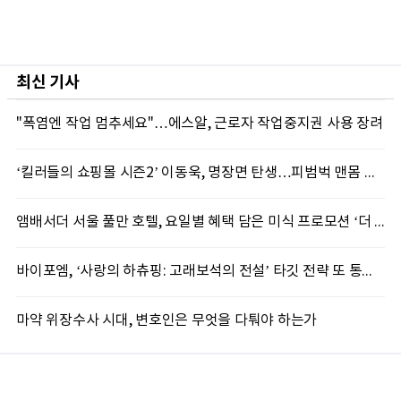
최신 기사
"폭염엔 작업 멈추세요"…에스알, 근로자 작업중지권 사용 장려
‘킬러들의 쇼핑몰 시즌2’ 이동욱, 명장면 탄생…피범벅 맨몸 액션 ‘감탄’
앰배서더 서울 풀만 호텔, 요일별 혜택 담은 미식 프로모션 ‘더 킹스 : 다이닝 프리빌리지즈’ 선봬
바이포엠, ‘사랑의 하츄핑: 고래보석의 전설’ 타깃 전략 또 통했다
마약 위장수사 시대, 변호인은 무엇을 다퉈야 하는가