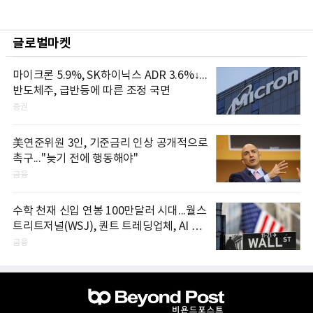
글로벌마켓
마이크론 5.9%, SK하이닉스 ADR 3.6%↓...
반도체주, 급반등에 따른 조정 국면
증권
美연준위원 3인, 기준금리 인상 공개적으로
촉구..."늦기 전에 행동해야"
금융
수학 천재 신입 연봉 100만달러 시대...월스
트리트저널(WSJ), 퀀트 트레딩업체, AI 기
업들 인재 확보 경쟁
금융