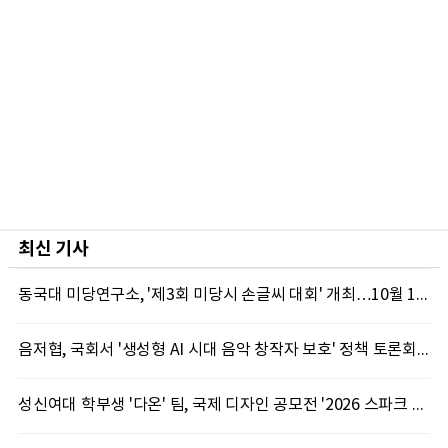
최신 기사
동국대 미당연구소, '제3회 미당시 손글씨 대회' 개최…10월 12일까지 접수
음저협, 국회서 '생성형 AI 시대 음악 창작자 보호' 정책 토론회 10일 개최
성신여대 학부생 '다온' 팀, 국제 디자인 공모전 '2026 스파크 어워드' 동상 수상