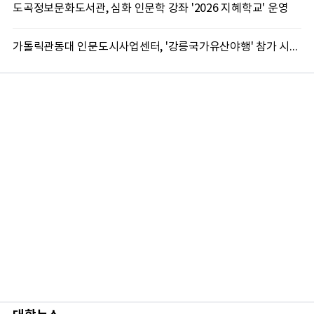
도곡정보문화도서관, 심화 인문학 강좌 '2026 지혜학교' 운영
가톨릭관동대 인문도시사업센터, '강릉국가유산야행' 참가 시민 15명 모집