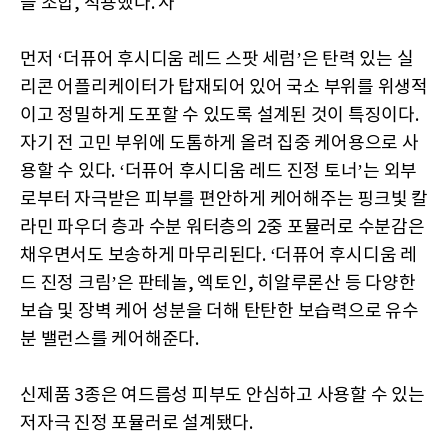
을 조합, 적용했다. 사
먼저
‘더퓨어 후시디움 레드 스팟 세럼’은 탄력 있는 실
리콘 어플리케이터
가 탑재되어 있어
국소 부위를 위생적
이고 정밀하게 도포할 수 있도록 설계
된 것이 특징이다.
자기 전 고민 부위에 도톰하게 올려 집중 케어용으로 사
용할 수 있다. ‘더퓨어 후시디움
레드 진정 토너’는
외부
로부터 자극받은 피부를 편안하게 케어해주는 핑크빛
칼
라민 파우더
층과
수분 워터
층
의
2중
포뮬러로
수분감은
채우면서도 보송하게 마무리된다. ‘더퓨어 후시디움
레
드 진정 크림’은 판테놀
, 엑토인, 히알루론산 등 다양한
보습 및 장벽 케어 성분을
더해
탄탄한 보습력으로 유수
분 밸런스를 케어해준다.
신제품 3종은 여드름성 피부도 안심하고 사용할 수 있는
저자극 진정 포뮬러로 설계됐다.