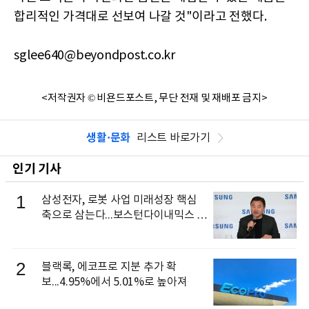
합리적인 가격대로 선보여 나갈
것"이라
고 전했다
.
sglee640@beyondpost.co.kr
<저작권자 © 비욘드포스트, 무단 전재 및 재배포 금지>
생활·문화
리스트 바로가기
인기 기사
1
삼성전자, 로봇 사업 미래성장 핵심
축으로 삼는다...보스턴다이내믹스 출
신 이동건 부사장, 로보틱스 전략팀장
으로 선임
2
블랙록, 에코프로 지분 추가 확
보...4.95%에서 5.01%로 높아져