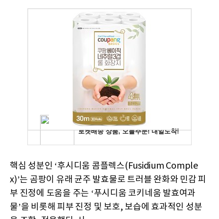
핵심 성분인 ‘후시디움 콤플렉스(Fusidium Comple
x)’는 곰팡이 유래 균주 발효물로 트러블 완화와 민감 피
부 진정에 도움을 주는 ‘푸시디움 코키네움 발효여과
물’을 비롯해 피부 진정 및 보호, 보습에 효과적인 성분