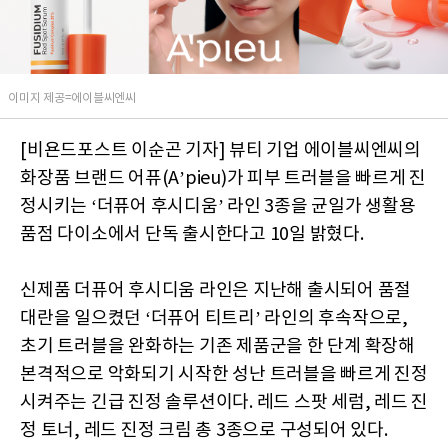
이미지 제공=에이블씨엔씨
[비욘드포스트 이순곤 기자] 뷰티 기업 에이블씨엔씨의
화장품 브랜드 어퓨(A’pieu)가 피부 트러블을 빠르게 진
정시키는
‘더퓨어 후시디움
’
라인
3종
을
균일가 생활용
품점
다이소
에서 단독
출시한다고 10일 밝혔다.
신제품 더퓨어 후시디움 라인은 지난해 출시되어 품절
대란을 일으켰던 ‘더퓨어 티트리’ 라인의 후속작으로,
초기 트러블을 완화하는 기존 제품군을 한 단계 확장해
본격적으로 악화되기 시작한 성난 트러블을 빠르게 진정
시켜주는 긴급 진정 솔루션이다. 레드
스팟 세럼,
레드
진
정 토너,
레드
진정 크림
총 3종으로 구성되어 있다.