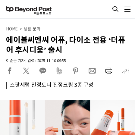
HOME > 생활·문화
에이블씨엔씨 어퓨, 다이소 전용 ‘더퓨
어 후시디움’ 출시
이순곤 기자 | 입력 : 2025-11-10 09:55
스팟세럼∙진정토너∙진정크림 3종 구성