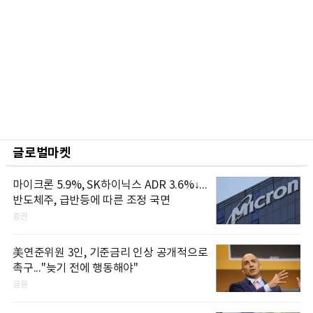
글로벌마켓
마이크론 5.9%, SK하이닉스 ADR 3.6%↓...
반도체주, 급반등에 따른 조정 국면
증권
美연준위원 3인, 기준금리 인상 공개적으로
촉구..."늦기 전에 행동해야"
금융