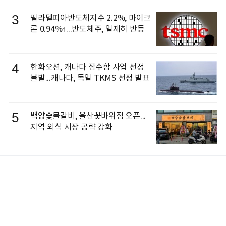
3
필라델피아반도체지수 2.2%, 마이크
론 0.94%↑...반도체주, 일제히 반등
4
한화오션, 캐나다 잠수함 사업 선정
불발...캐나다, 독일 TKMS 선정 발표
5
백양숯불갈비, 울산꽃바위점 오픈...
지역 외식 시장 공략 강화