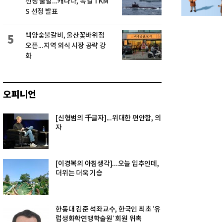
선정 불발...캐나다, 독일 TKM
S 선정 발표
백양숯불갈비, 울산꽃바위점
5
오픈...지역 외식 시장 공략 강
화
오피니언
[신형범의 千글자]...위대한 편안함, 의
자
[이경복의 아침생각]...오늘 입추인데,
더위는 더욱 기승
한동대 김준 석좌교수, 한국인 최초 ‘유
럽생화학연맹학술원’ 회원 위촉