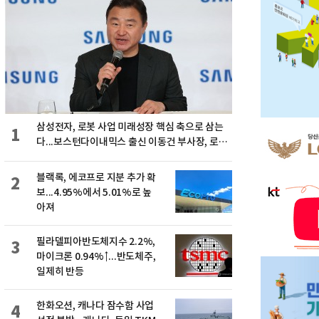
삼성전자, 로봇 사업 미래성장 핵심 축으로 삼는
1
다...보스턴다이내믹스 출신 이동건 부사장, 로보
틱스 전략팀장으로 선임
블랙록, 에코프로 지분 추가 확
2
보...4.95%에서 5.01%로 높
아져
필라델피아반도체지수 2.2%,
3
마이크론 0.94%↑...반도체주,
일제히 반등
한화오션, 캐나다 잠수함 사업
4