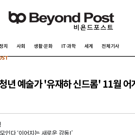
정치
사회
생활·문화
IT·과학
세계
전체기사
OST
년 예술가 '유재하 신드롬' 11월 어
행
 모인다 ‘이어지는 새로운 감동!’