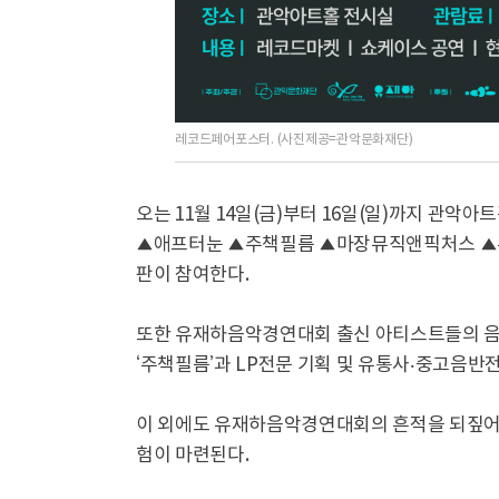
레코드페어포스터. (사진제공=관악문화재단)
오는 11월 14일(금)부터 16일(일)까지 관
▲애프터눈 ▲주책필름 ▲마장뮤직앤픽처스 ▲
판이 참여한다.
또한 유재하음악경연대회 출신 아티스트들의 음
‘주책필름’과 LP전문 기획 및 유통사‧중고음반
이 외에도 유재하음악경연대회의 흔적을 되짚어보
험이 마련된다.