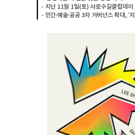
- 지난 11월 1일(토) 샤로수길클럽데이
- 민간·예술·공공 3자 거버넌스 확대, 