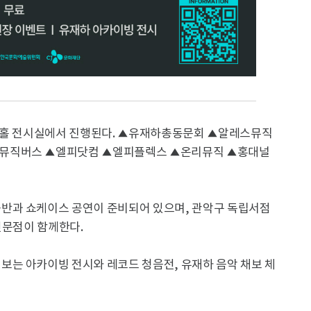
악아트홀 전시실에서 진행된다. ▲유재하총동문회 ▲알레스뮤직
뮤직버스 ▲엘피닷컴 ▲엘피플렉스 ▲온리뮤직 ▲홍대널
반과 쇼케이스 공연이 준비되어 있으며, 관악구 독립서점
전문점이 함께한다.
는 아카이빙 전시와 레코드 청음전, 유재하 음악 채보 체