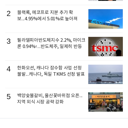
으로 선임
2
블랙록, 에코프로 지분 추가 확
보...4.95%에서 5.01%로 높아져
3
필라델피아반도체지수 2.2%, 마이크
론 0.94%↑...반도체주, 일제히 반등
4
한화오션, 캐나다 잠수함 사업 선정
불발...캐나다, 독일 TKMS 선정 발표
5
백양숯불갈비, 울산꽃바위점 오픈...
지역 외식 시장 공략 강화