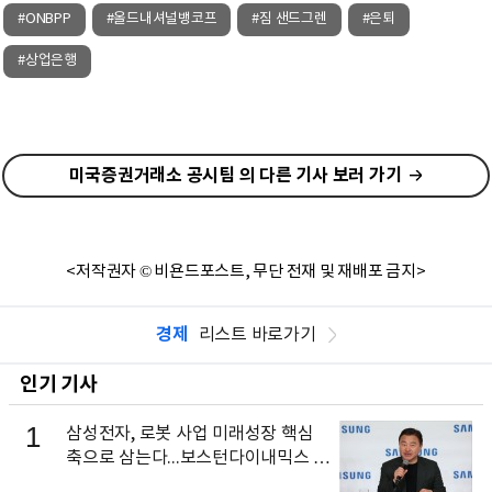
#ONBPP
#올드내셔널뱅코프
#짐 샌드그렌
#은퇴
#상업은행
미국증권거래소 공시팀 의 다른 기사 보러 가기
<저작권자 © 비욘드포스트, 무단 전재 및 재배포 금지>
경제
리스트 바로가기
인기 기사
1
삼성전자, 로봇 사업 미래성장 핵심
축으로 삼는다...보스턴다이내믹스 출
신 이동건 부사장, 로보틱스 전략팀장