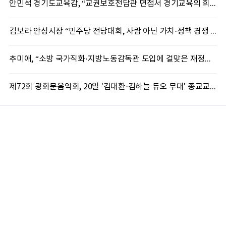
안민석 경기도교육감, “교권보호전담관 면접서 경기교육의 희망 봤다”
김보라 안성시장 “민주당 전당대회, 사람 아닌 가치·정책 경쟁 돼야”
추미애, “소방 국가직화·지방노동감독관 도입에 걸맞은 재정체계 완성해야”
제72회 광화문음악회, 20일 '김대환·김하늘 듀오 무대' 종교교회서 무료 개최